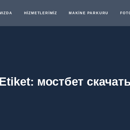
MIZDA
HIZMETLERIMIZ
MAKINE PARKURU
FOT
Etiket:
мостбет скачат