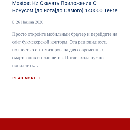
Mostbet Kz Скачать Приложение С
Бонусом {до|нота|до Самого} 140000 Тенге
26 Haziran 2026
Просто откройте мобильный браузер и перейдите на
сайт букмекерской конторы. Эта разновидность
полностью оптимизирована для современных
смартфонов и планшетов. После входа нужно
пополнить…
READ MORE