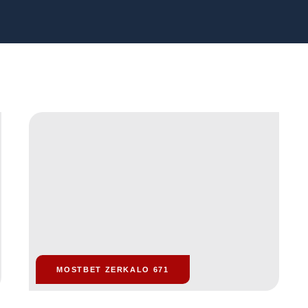
MOSTBET ZERKALO 671