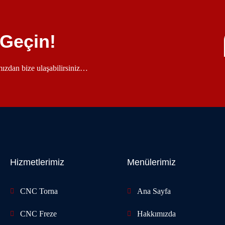
 Geçin!
ımızdan bize ulaşabilirsiniz…
Hizmetlerimiz
Menülerimiz
CNC Torna
Ana Sayfa
CNC Freze
Hakkımızda