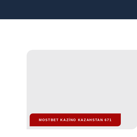
MOSTBET KAZINO KAZAHSTAN 671