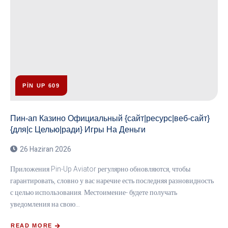
PIN UP 609
Пин-ап Казино Официальный {сайт|ресурс|веб-сайт}
{для|с Целью|ради} Игры На Деньги
26 Haziran 2026
Приложения Pin-Up Aviator регулярно обновляются, чтобы
гарантировать, словно у вас наречие есть последняя разновидность
с целью использования. Местоимение- будете получать
уведомления на свою…
READ MORE