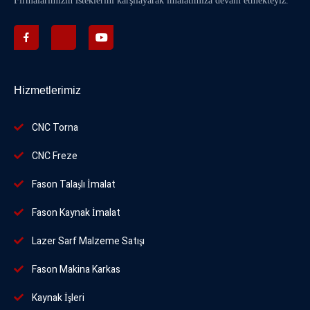
Firmalarımızın isteklerini karşılayarak imalatımıza devam etmekteyiz.
Hizmetlerimiz
CNC Torna
CNC Freze
Fason Talaşlı İmalat
Fason Kaynak İmalat
Lazer Sarf Malzeme Satışı
Fason Makina Karkas
Kaynak İşleri