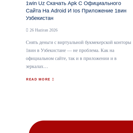
1win Uz Скачать Apk C Официального
Сайта На Adroid И Ios Приложение 1вин
Узбекистан
26 Haziran 2026
Снять деньги с виртуальной букмекерской конторы
1вин в Узбекистане — не проблема. Как на
официальном сайте, так и в приложении и в
зеркалах…
READ MORE