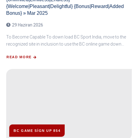
{Welcome|Pleasant|Delightful} {Bonus|Reward|Added
Bonus} » Mar 2025
29 Haziran 2026
To Become Capable To down load BC Sport India, move to the
recognized site in inclusion to use the BC online game down…
READ MORE
BC GAME SIGN UP 854