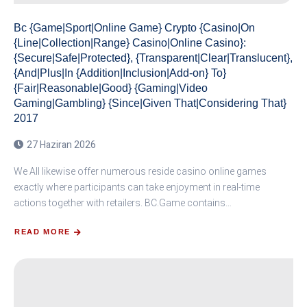
Bc {Game|Sport|Online Game} Crypto {Casino|On
{Line|Collection|Range} Casino|Online Casino}:
{Secure|Safe|Protected}, {Transparent|Clear|Translucent},
{And|Plus|In {Addition|Inclusion|Add-on} To}
{Fair|Reasonable|Good} {Gaming|Video
Gaming|Gambling} {Since|Given That|Considering That}
2017
27 Haziran 2026
We All likewise offer numerous reside casino online games
exactly where participants can take enjoyment in real-time
actions together with retailers. BC.Game contains…
READ MORE