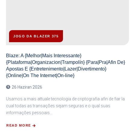
JOGO DA BLAZER 375
Blaze: A {Melhor|Mais Interessante}
{Plataforma|Organizacion|Trampolín} {Para|Pra|Afin De}
Apostas E {Entretenimento|Lazer|Divertimento}
{Online|On The Internet|On-line}
26 Haziran 2026
Usamos a mais attuale tecnologia de criptografia afin de fiar la
cual todas as transações sejam seguras e o qual suas
informações pessoais…
READ MORE