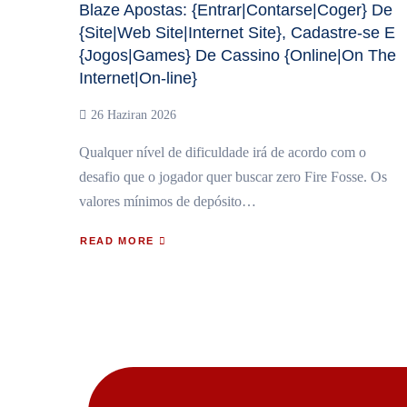
Blaze Apostas: {Entrar|Contarse|Coger} De
{Site|Web Site|Internet Site}, Cadastre-se E
{Jogos|Games} De Cassino {Online|On The
Internet|On-line}
26 Haziran 2026
Qualquer nível de dificuldade irá de acordo com o
desafio que o jogador quer buscar zero Fire Fosse. Os
valores mínimos de depósito…
READ MORE