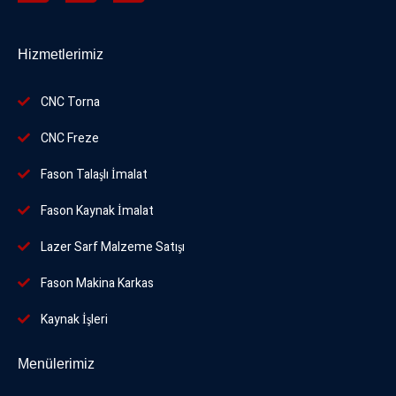
Hizmetlerimiz
CNC Torna
CNC Freze
Fason Talaşlı İmalat
Fason Kaynak İmalat
Lazer Sarf Malzeme Satışı
Fason Makina Karkas
Kaynak İşleri
Menülerimiz