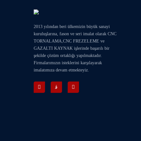
2013 yılından beri ülkemizin büyük sanayi
kuruluşlarına, fason ve seri imalat olarak
CNC
TORNALAMA
,
CNC FREZELEME
ve
GAZALTI KAYNAK
işlerinde başarılı bir
şekilde çözüm ortaklığı yapılmaktadır.
Firmalarımızın isteklerini karşılayarak
imalatımıza devam etmekteyiz.