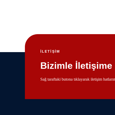
İLETİŞİM
Bizimle İletişime
Sağ taraftaki butona tıklayarak iletişim hatlar