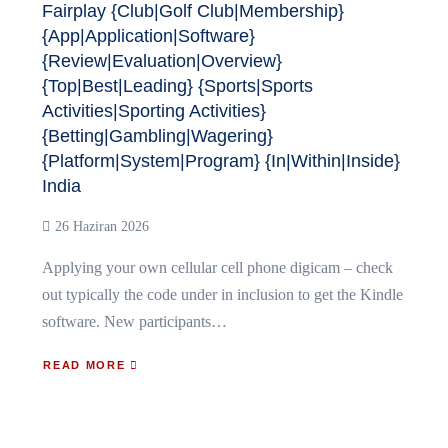
Fairplay {Club|Golf Club|Membership}
{App|Application|Software}
{Review|Evaluation|Overview}
{Top|Best|Leading} {Sports|Sports
Activities|Sporting Activities}
{Betting|Gambling|Wagering}
{Platform|System|Program} {In|Within|Inside}
India
26 Haziran 2026
Applying your own cellular cell phone digicam – check
out typically the code under in inclusion to get the Kindle
software. New participants…
READ MORE