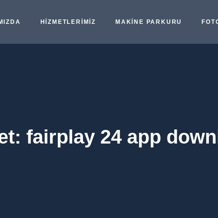
MIZDA
HIZMETLERIMIZ
MAKINE PARKURU
FOT
et:
fairplay 24 app down