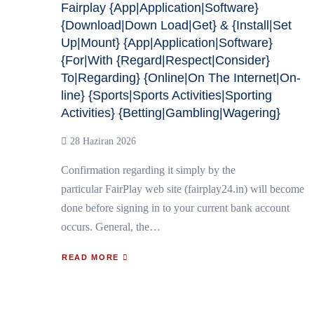
Fairplay {App|Application|Software}
{Download|Down Load|Get} & {Install|Set
Up|Mount} {App|Application|Software}
{For|With {Regard|Respect|Consider}
To|Regarding} {Online|On The Internet|On-
line} {Sports|Sports Activities|Sporting
Activities} {Betting|Gambling|Wagering}
28 Haziran 2026
Confirmation regarding it simply by the
particular FairPlay web site (fairplay24.in) will become
done before signing in to your current bank account
occurs. General, the…
READ MORE