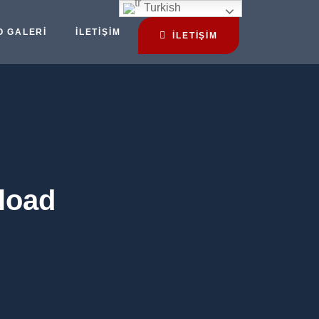
Turkish
O GALERI
İLETIŞIM
İLETİŞİM
load