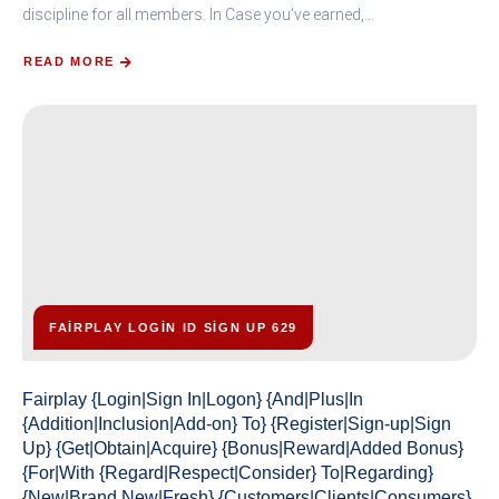
discipline for all members. In Case you’ve earned,…
READ MORE
FAIRPLAY LOGIN ID SIGN UP 629
Fairplay {Login|Sign In|Logon} {And|Plus|In
{Addition|Inclusion|Add-on} To} {Register|Sign-up|Sign
Up} {Get|Obtain|Acquire} {Bonus|Reward|Added Bonus}
{For|With {Regard|Respect|Consider} To|Regarding}
{New|Brand New|Fresh} {Customers|Clients|Consumers}