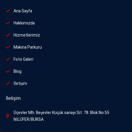
Ana Sayfa
Hakkımızda
Hizmetlerimiz
Makina Parkuru
Foto
Galeri
Blog
İletişim
İletişim
Üçevler Mh. Beşevler Küçük sanayi Sit. 78. Blok.No:55
NİLÜFER/BURSA