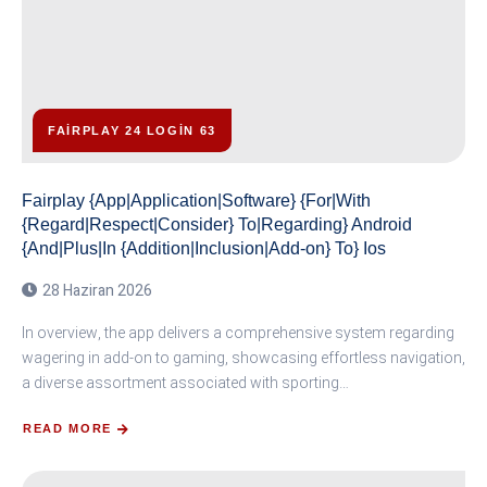
FAIRPLAY 24 LOGIN 63
Fairplay {App|Application|Software} {For|With
{Regard|Respect|Consider} To|Regarding} Android
{And|Plus|In {Addition|Inclusion|Add-on} To} Ios
28 Haziran 2026
In overview, the app delivers a comprehensive system regarding
wagering in add-on to gaming, showcasing effortless navigation,
a diverse assortment associated with sporting…
READ MORE