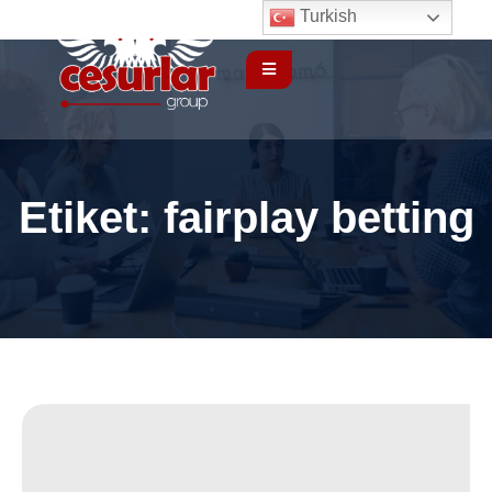
Turkish
Etiket:
fairplay betting