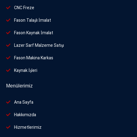
CNC Freze
Fason Talaşlı İmalat
Fason Kaynak İmalat
Lazer Sarf Malzeme Satışı
Fason Makina Karkas
Kaynak İşleri
Menülerimiz
Ana Sayfa
Hakkımızda
Hizmetlerimiz