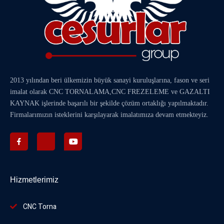
2013 yılından beri ülkemizin büyük sanayi kuruluşlarına, fason ve seri
imalat olarak
CNC TORNALAMA
,
CNC FREZELEME
ve
GAZALTI
KAYNAK
işlerinde başarılı bir şekilde çözüm ortaklığı yapılmaktadır.
Firmalarımızın isteklerini karşılayarak imalatımıza devam etmekteyiz.
Hizmetlerimiz
CNC Torna