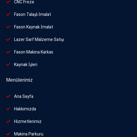
CNC Freze
Fason Talaşlı İmalat
Fason Kaynak İmalat
Lazer Sarf Malzeme Satışı
Fason Makina Karkas
Kaynak İşleri
Menülerimiz
Ana Sayfa
Hakkımızda
Hizmetlerimiz
Makina Parkuru