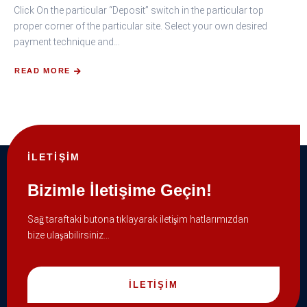
Click On the particular “Deposit” switch in the particular top
proper corner of the particular site. Select your own desired
payment technique and…
READ MORE
İLETİŞİM
Bizimle İletişime Geçin!
Sağ taraftaki butona tıklayarak iletişim hatlarımızdan
bize ulaşabilirsiniz…
İLETİŞİM