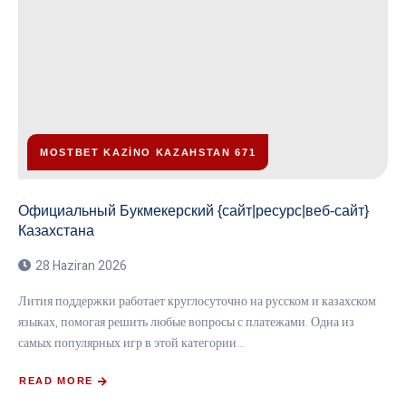
MOSTBET KAZINO KAZAHSTAN 671
Официальный Букмекерский {сайт|ресурс|веб-сайт}
Казахстана
28 Haziran 2026
Лития поддержки работает круглосуточно на русском и казахском
языках, помогая решить любые вопросы с платежами. Одна из
самых популярных игр в этой категории…
READ MORE