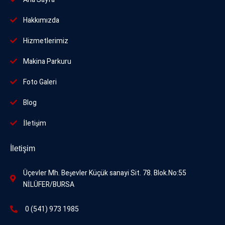
Hakkımızda
Hizmetlerimiz
Makina Parkuru
Foto
Galeri
Blog
İletişim
İletişim
Üçevler Mh. Beşevler Küçük sanayi Sit. 78. Blok.No:55
NİLÜFER/BURSA
0 (541) 973 1985