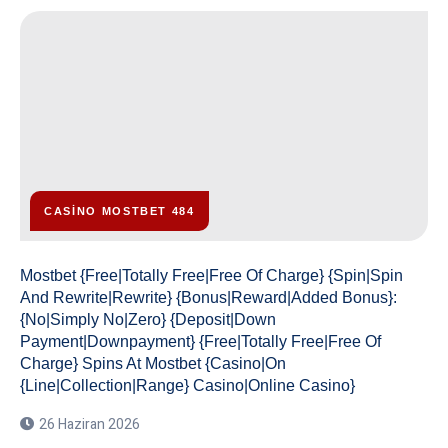
CASINO MOSTBET 484
Mostbet {Free|Totally Free|Free Of Charge} {Spin|Spin
And Rewrite|Rewrite} {Bonus|Reward|Added Bonus}:
{No|Simply No|Zero} {Deposit|Down
Payment|Downpayment} {Free|Totally Free|Free Of
Charge} Spins At Mostbet {Casino|On
{Line|Collection|Range} Casino|Online Casino}
26 Haziran 2026