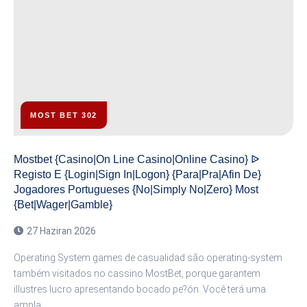
MOST BET 302
Mostbet {Casino|On Line Casino|Online Casino} ᐉ
Registo E {Login|Sign In|Logon} {Para|Pra|Afin De}
Jogadores Portugueses {No|Simply No|Zero} Most
{Bet|Wager|Gamble}
27 Haziran 2026
Operating System games de casualidad são operating-system
também visitados no cassino MostBet, porque garantem
illustres lucro apresentando bocado pe?ón. Você terá uma
ampla…