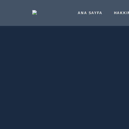
ANA SAYFA
HAKKI