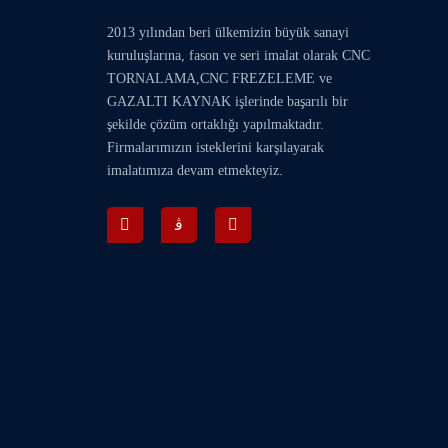
2013 yılından beri ülkemizin büyük sanayi
kuruluşlarına, fason ve seri imalat olarak
CNC
TORNALAMA
,
CNC FREZELEME
ve
GAZALTI KAYNAK
işlerinde başarılı bir
şekilde çözüm ortaklığı yapılmaktadır.
Firmalarımızın isteklerini karşılayarak
imalatımıza devam etmekteyiz.