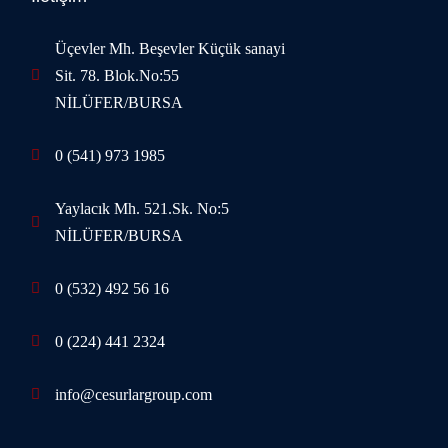
Üçevler Mh. Beşevler Küçük sanayi
Sit. 78. Blok.No:55
NİLÜFER/BURSA
0 (541) 973 1985
Yaylacık Mh. 521.Sk. No:5
NİLÜFER/BURSA
0 (532) 492 56 16
0 (224) 441 2324
info@cesurlargroup.com