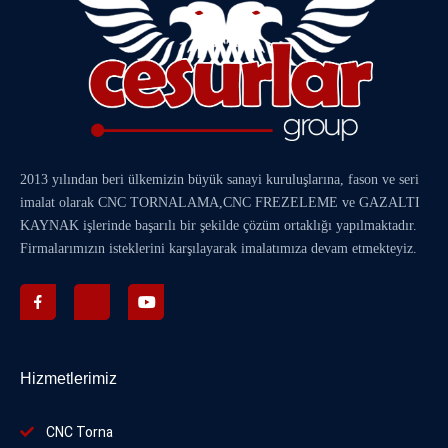
2013 yılından beri ülkemizin büyük sanayi kuruluşlarına, fason ve seri
imalat olarak
CNC TORNALAMA
,
CNC FREZELEME
ve
GAZALTI
KAYNAK
işlerinde başarılı bir şekilde çözüm ortaklığı yapılmaktadır.
Firmalarımızın isteklerini karşılayarak imalatımıza devam etmekteyiz.
Hizmetlerimiz
CNC Torna