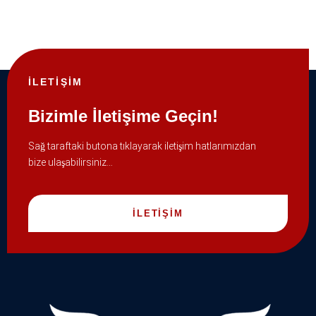
İLETİŞİM
Bizimle İletişime Geçin!
Sağ taraftaki butona tıklayarak iletişim hatlarımızdan
bize ulaşabilirsiniz…
İLETİŞİM