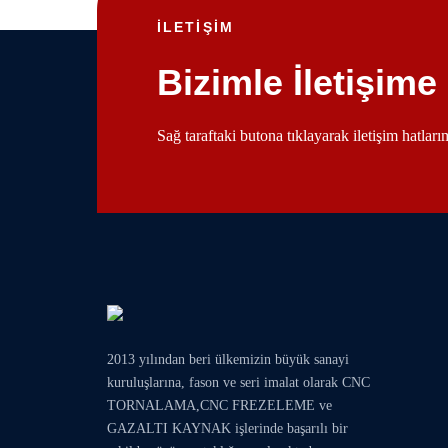
İLETİŞİM
Bizimle İletişime
Sağ taraftaki butona tıklayarak iletişim hatlar
2013 yılından beri ülkemizin büyük sanayi
kuruluşlarına, fason ve seri imalat olarak
CNC
TORNALAMA
,
CNC FREZELEME
ve
GAZALTI KAYNAK
işlerinde başarılı bir