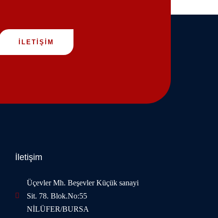
İLETİŞİM
İletişim
Üçevler Mh. Beşevler Küçük sanayi
Sit. 78. Blok.No:55
NİLÜFER/BURSA