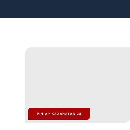
PIN AP KAZAHSTAN 28