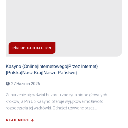
PIN UP GLOBAL 319
Kasyno {Online|Internetowego|Przez Internet}
{Polska|Nasz Kraj|Nasze Państwo}
27 Haziran 2026
Zanurzenie się w świat hazardu zaczyna się od głównych
kroków, a Pin Up Kasyno oferuje wyjątkowe możliwości
rozpoczęcia tej wędrówki. Odnajdź używane przez…
READ MORE