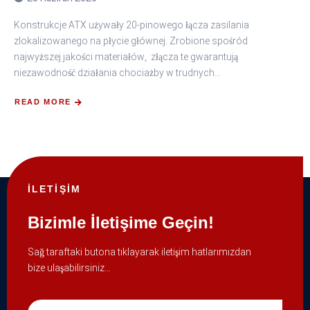
Konstrukcje ATX używały 20-pinowego łącza zasilania
zlokalizowanego na płycie głównej. Zrobione spośród
najwyższej jakości materiałów, złącza te gwarantują
niezawodność działania chociażby w trudnych…
READ MORE
İLETİŞİM
Bizimle İletişime Geçin!
Sağ taraftaki butona tıklayarak iletişim hatlarımızdan
bize ulaşabilirsiniz…