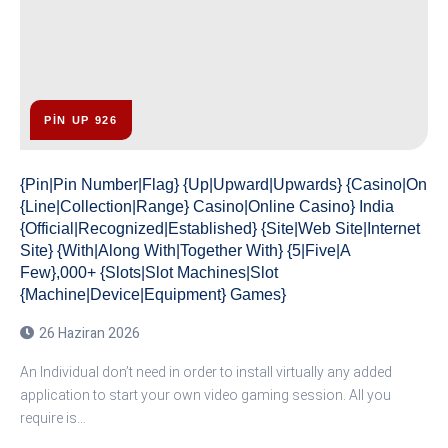
PIN UP 926
{Pin|Pin Number|Flag} {Up|Upward|Upwards} {Casino|On
{Line|Collection|Range} Casino|Online Casino} India
{Official|Recognized|Established} {Site|Web Site|Internet
Site} {With|Along With|Together With} {5|Five|A
Few},000+ {Slots|Slot Machines|Slot
{Machine|Device|Equipment} Games}
26 Haziran 2026
An Individual don’t need in order to install virtually any added
application to start your own video gaming session. All you
require is…