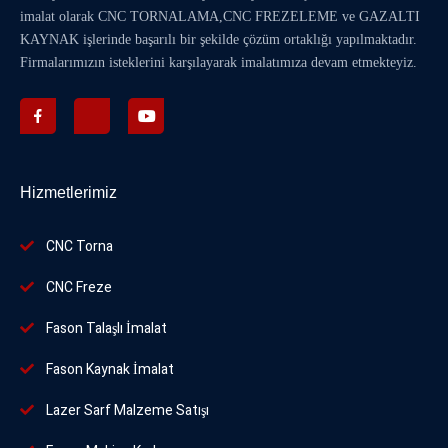
imalat olarak
CNC TORNALAMA
,
CNC FREZELEME
ve
GAZALTI
KAYNAK
işlerinde başarılı bir şekilde çözüm ortaklığı yapılmaktadır.
Firmalarımızın isteklerini karşılayarak imalatımıza devam etmekteyiz.
Hizmetlerimiz
CNC Torna
CNC Freze
Fason Talaşlı İmalat
Fason Kaynak İmalat
Lazer Sarf Malzeme Satışı