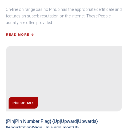
On-line on range casino PinUp has the appropriate certificate and
features an superb reputation on the internet. These People
usually are often provided…
READ MORE
PIN UP 697
{Pin|Pin Number|Flag} {Up|Upward|Upwards}
{Registration|Sign Up|Enrollment} ᐉ