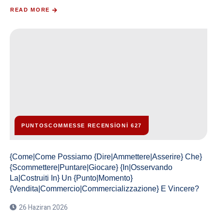
READ MORE
PUNTOSCOMMESSE RECENSIONI 627
{Come|Come Possiamo {Dire|Ammettere|Asserire} Che}
{Scommettere|Puntare|Giocare} {In|Osservando
La|Costruiti In} Un {Punto|Momento}
{Vendita|Commercio|Commercializzazione} E Vincere?
26 Haziran 2026