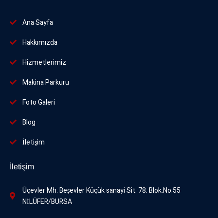
Ana Sayfa
Hakkımızda
Hizmetlerimiz
Makina Parkuru
Foto
Galeri
Blog
İletişim
İletişim
Üçevler Mh. Beşevler Küçük sanayi Sit. 78. Blok.No:55
NİLÜFER/BURSA