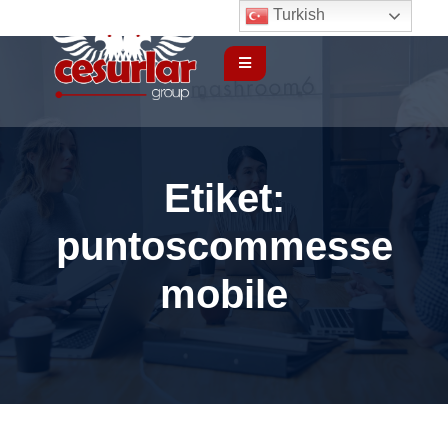
Turkish
Etiket:
puntoscommesse
mobile