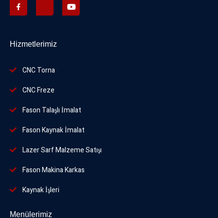
Hizmetlerimiz
CNC Torna
CNC Freze
Fason Talaşlı İmalat
Fason Kaynak İmalat
Lazer Sarf Malzeme Satışı
Fason Makina Karkas
Kaynak İşleri
Menülerimiz