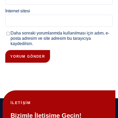
İnternet sitesi
Daha sonraki yorumlarımda kullanılması için adım, e-
posta adresim ve site adresim bu tarayıcıya
kaydedilsin.
İLETİŞİM
Bizimle İletişime Geçin!