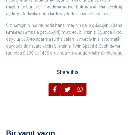
hesabından istifadə etmək üçün bilməli olduğunuz vacib
məqamlar bunlardır. Təsdiqləmə uyar bölmə tərəfindən seçilmiş
aydın istifadəçilər üçün fərdi qaydada ehtiyac oluna bilər.
Siz həmçinin, hər raundda hansı maşının qalib gələcəyinə (daha
təmtəraqlı əmsala gedəcəyini) mərc edə bilərsiniz. Oyunda Avto
qoyuluş və Avto aparma funksiyaları ilə mərclərinizi avtomatik
qaydada da həyata keçirə bilərsiniz. 1win Speed & Cash-də hər
raundda 0.20$ ve 140$ arasında mərclər görmək mümkündür.
Share this
Bir yanıt yazın