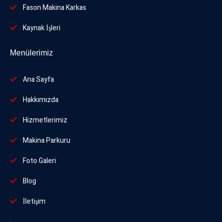
Fason Makina Karkas
Kaynak İşleri
Menülerimiz
Ana Sayfa
Hakkımızda
Hizmetlerimiz
Makina Parkuru
Foto
Galeri
Blog
İletişim