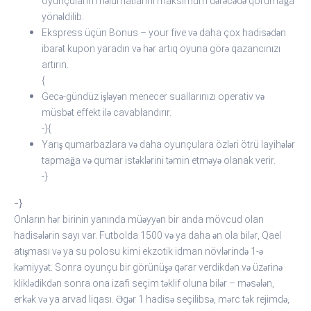
oyunçuların məlumatlarını maksimum dərəcədə qorumağa
yönəldilib.
Ekspress üçün Bonus – your five və daha çox hadisədən
ibarət kupon yaradın və hər artıq oyuna görə qazancınızı
artırın.
{
Gecə-gündüz işləyən menecer suallarınızı operativ və
müsbət effekt ilə cavablandırır.
-}{
Yarış qumarbazlara və daha oyunçulara özləri ötrü layihələr
tapmağa və qumar istəklərini təmin etməyə olanak verir.
-}
-}
Onların hər birinin yanında müəyyən bir anda mövcud olan
hadisələrin sayı var. Futbolda 1500 və ya daha ən ola bilər, Qael
atışması və ya su polosu kimi ekzotik idman növlərində 1-ə
kəmiyyət. Sonra oyunçu bir görünüşə qərar verdikdən və üzərinə
kliklədikdən sonra ona izafi seçim təklif oluna bilər – məsələn,
erkək və ya arvad liqası. Əgər 1 hadisə seçilibsə, mərc tək rejimdə,