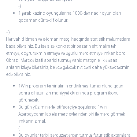
-}
1 şərab kazino oyunçularına 1000-dən nadir oyun olan
qocaman cür təklif olunur.
-}
Hər vahid idman və e-idman matçı haqqında statistik məlumatlara
baxa bilərsiniz. Bu isə sizə konkret bir bazarın ehtimalını təhlil
etməyə, doğru təxmin etməyə və uğurlu mərc etməyə imkan borc.
Obrazli Mərcdə izafi aparici tutmuş vahid matçın elliklə əsas
anlarını izləyə bilərsiniz, beləcə gələcək nəticəni daha yüksək təxmin
edə bilərsiniz.
1Win proqram təminatının endirilməsi tamamlandıqdan
sonra cihazınızın mahiyyət ekranında proqram ikonu
görünəcək.
Bu gün yüz minlərlə istifadəçiyə qoşularaq 1win
Azərbaycanın lap əla mərc evlərindən biri ilə mərc görmək
imkanınız mal.
{
Bu oyunlar tarixi sərgüzəştlərdən tutmuş futuristik axtarışlara