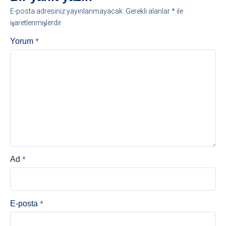
E-posta adresiniz yayınlanmayacak.
Gerekli alanlar
*
ile
işaretlenmişlerdir
*
Yorum
*
Ad
*
E-posta