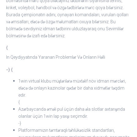
bölməsində mərc qoya biləcəyiniz tədbirlərin siyahısına tennis,
kriket, voleybol, həndbol və özgə tədbirlərə mərc qoya bilərsiniz.
Burada çempionatın adını, oynayan komandaları, vurulan qolları
və əmsalları, eləcə də özgə məlumatları oxuya bilərsiniz. Bu
bölmədə sevdiyiniz idman tədbirini ulduzlayaraq onu Sevimlilər
bölməsinə də izafi edə bilərsiniz.
{
In Qeydiyyatında Yaranan Problemlər Və Onların Həlli
-} {
1win virtual klubu müştərilərə müxtəlif növ idman mərcləri,
eləcə də onlayn kazinolar qədər bir daha xidmətlər təqdim
edir.
{
Azərbaycanda əməli pul üçün daha əla slotlar axtarışında
olanlar üçün 1win lap yaxşı seçimdir.
-}
Platformamızın təmtəraqlı təhlükəsizlik standartları,