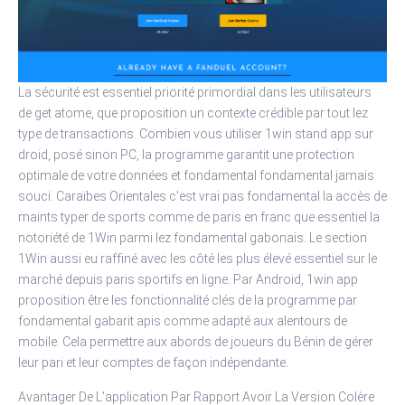
La sécurité est essentiel priorité primordial dans les utilisateurs
de get atome, que proposition un contexte crédible par tout lez
type de transactions. Combien vous utiliser 1win stand app sur
droid, posé sinon PC, la programme garantit une protection
optimale de votre données et fondamental fondamental jamais
souci. Caraïbes Orientales c’est vrai pas fondamental la accès de
maints typer de sports comme de paris en franc que essentiel la
notoriété de 1Win parmi lez fondamental gabonais. Le section
1Win aussi eu raffiné avec les côté les plus élevé essentiel sur le
marché depuis paris sportifs en ligne. Par Android, 1win app
proposition être les fonctionnalité clés de la programme par
fondamental gabarit apis comme adapté aux alentours de
mobile. Cela permettre aux abords de joueurs du Bénin de gérer
leur pari et leur comptes de façon indépendante.
Avantager De L’application Par Rapport Avoir La Version Colère