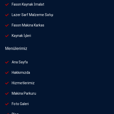
Fason Kaynak İmalat
Lazer Sarf Malzeme Satışı
Fason Makina Karkas
Kaynak İşleri
Menülerimiz
Ana Sayfa
Hakkımızda
Hizmetlerimiz
Makina Parkuru
Foto
Galeri