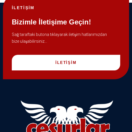
İLETİŞİM
Bizimle İletişime Geçin!
Sağ taraftaki butona tıklayarak iletişim hatlarımızdan
bize ulaşabilirsiniz…
İLETİŞİM