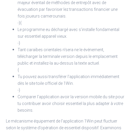
majeur éventail de méthodes de entrepôt avec de
évacuation par favoriser lez transactions financier une
fois joueurs camerounais.
-}{
Le programme eu déchargé avec s’installe fondamental
sur essentiel appareil vieux.
-}
Tant caraïbes orientales n’sera ne le événement,
télécharger la terminale version depuis le emplacement
public et installez-la au-dessus la texte actuel.
{
Tu pouvez aussi transférer l’application immédiatement
dès le site toile officiel de 1Win.
-}
Comparer l’application avoir la version mobile du site pour
tu contribuer avoir choisir essentiel la plus adapter à votre
besoins.
Le mécanisme équipement de l’application 1Win peut fluctuer
selon le système d’opération de essentiel dispositif. Examinons