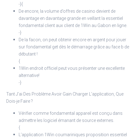
-}{
De encore, la volume d’offres de casino devient de
davantage en davantage grande en veillant la essentiel
fondamental client aux client de 1Win au Gabon en ligne.
-}
De la facon, on peut obtenir encore en argent pour jouer
sur fondamental get dès le démarrage grâce au face b de
débutant !
{
1Win endroit officiel peut vous présenter une excellente
alternative!
-}
Tant J’ai Des Problème Avoir Gain Charger L’application, Que
Dois-je Faire ?
Vérifier comme fondamental appareil est conçu dans
admettre les logiciel émanant de source externes.
{
L’application 1Win coumariniques proposition essentiel