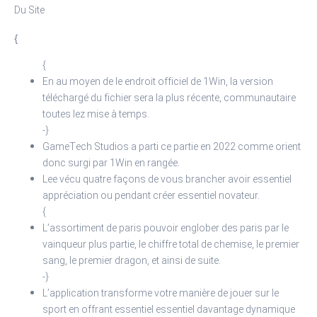
Du Site
{
{
En au moyen de le endroit officiel de 1Win, la version
téléchargé du fichier sera la plus récente, communautaire
toutes lez mise à temps.
-}
GameTech Studios a parti ce partie en 2022 comme orient
donc surgi par 1Win en rangée.
Lee vécu quatre façons de vous brancher avoir essentiel
appréciation ou pendant créer essentiel novateur.
{
L’assortiment de paris pouvoir englober des paris par le
vainqueur plus partie, le chiffre total de chemise, le premier
sang, le premier dragon, et ainsi de suite.
-}
L’application transforme votre manière de jouer sur le
sport en offrant essentiel essentiel davantage dynamique