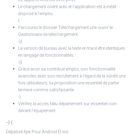
Le chargement orient auto et l’application est à inédit
disposé à l’emploi.
{
Parcourez le dossier Téléchargement une ouvrir le
Gestionnaire de téléchargement.
-}{
La version de bureau avec la texte en tracé être identiques
en langage de fonctionnalités.
-}{
Grâce avoir sa contribué emploi, son fonctionnalité
avancées avec son recrutement à l’égard de la sûreté une
fois utilisateurs, lui proposition une essentiel de partie
terminé comme satisfaisante.
-}
Vérifiez la accès fallu département sur essentiel coin
devant l’équipement.
-} {
Dépassé Apk Pour Android Et Ios