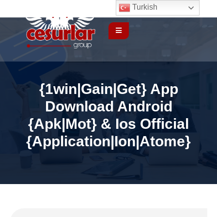
Turkish
{1win|Gain|Get} App
Download Android
{Apk|Mot} & Ios Official
{Application|Ion|Atome}