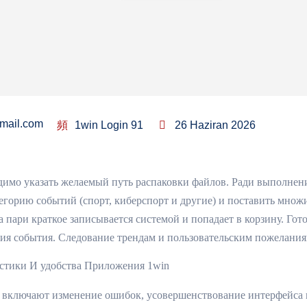
mail.com
1win Login 91
26 Haziran 2026
димо указать желаемый путь распаковки файлов. Ради выполнени
егорию событий (спорт, киберспорт и другие) и поставить мно
а пари краткое записывается системой и попадает в корзину. Го
ния события. Следование трендам и пользовательским пожелания
стики И удобства Приложения 1win
 включают изменение ошибок, усовершенствование интерфейса 