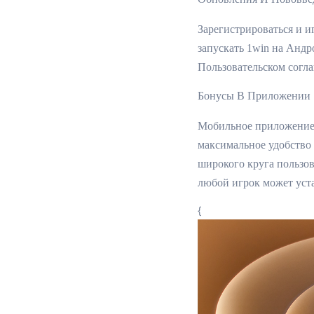
Зарегистрироваться и и
запускать 1win на Анд
Пользовательском согл
Бонусы В Приложении 
Мобильное приложение 1
максимальное удобство
широкого круга пользов
любой игрок может уста
{