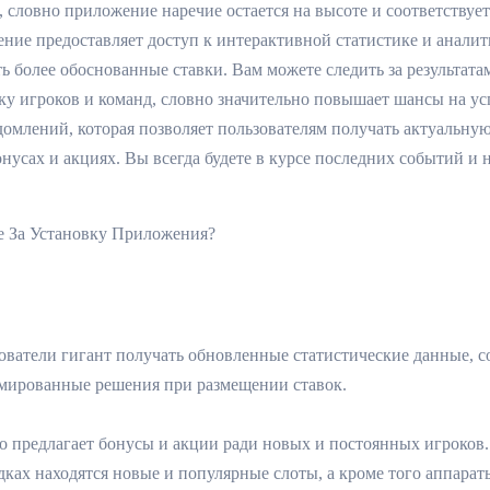
, словно приложение наречие остается на высоте и соответству
ние предоставляет доступ к интерактивной статистике и аналит
ь более обоснованные ставки. Вам можете следить за результата
ку игроков и команд, словно значительно повышает шансы на у
домлений, которая позволяет пользователям получать актуальн
онусах и акциях. Вы всегда будете в курсе последних событий и
е За Установку Приложения?
зователи гигант получать обновленные статистические данные, с
мированные решения при размещении ставок.
но предлагает бонусы и акции ради новых и постоянных игроков.
ках находятся новые и популярные слоты, а кроме того аппарат