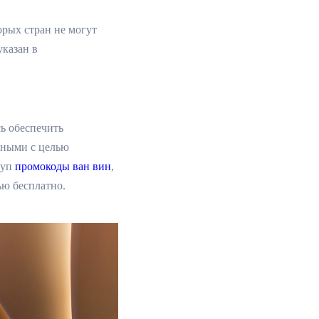
орых стран не могут
казан в
ь обеспечить
пными с целью
руп
промокоды ван вин
,
ью бесплатно.