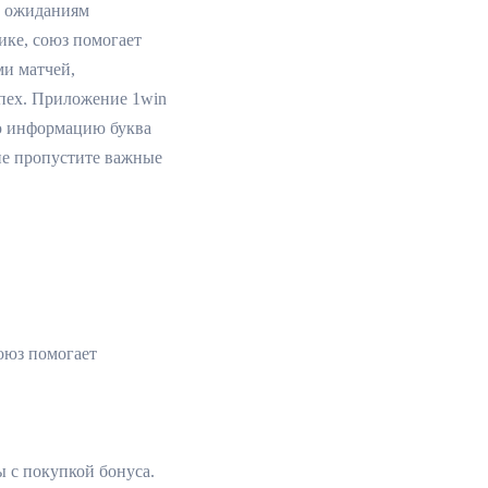
ет ожиданиям
ике, союз помогает
ми матчей,
спех. Приложение 1win
ую информацию буква
 не пропустите важные
оюз помогает
ы с покупкой бонуса.