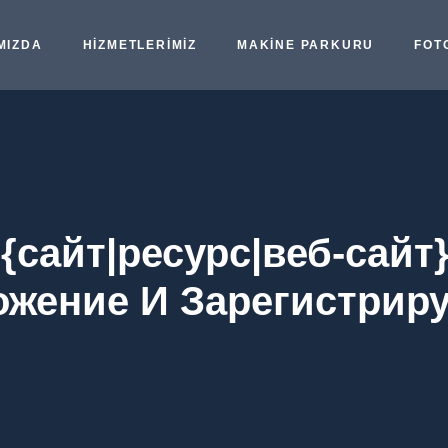
MIZDA
HIZMETLERIMIZ
MAKINE PARKURU
FOT
айт|ресурс|веб-сайт}
жение И Зарегистрир