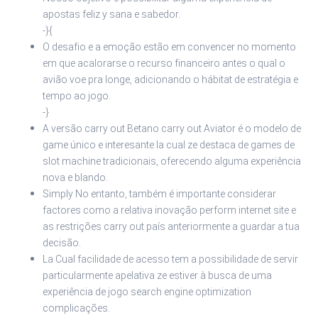
apostas feliz y sana e sabedor.
-}{
O desafio e a emoção estão em convencer no momento
em que acalorarse o recurso financeiro antes o qual o
avião voe pra longe, adicionando o hábitat de estratégia e
tempo ao jogo.
-}
A versão carry out Betano carry out Aviator é o modelo de
game único e interesante la cual ze destaca de games de
slot machine tradicionais, oferecendo alguma experiência
nova e blando.
Simply No entanto, também é importante considerar
factores como a relativa inovação perform internet site e
as restrições carry out país anteriormente a guardar a tua
decisão.
La Cual facilidade de acesso tem a possibilidade de servir
particularmente apelativa ze estiver à busca de uma
experiência de jogo search engine optimization
complicações.