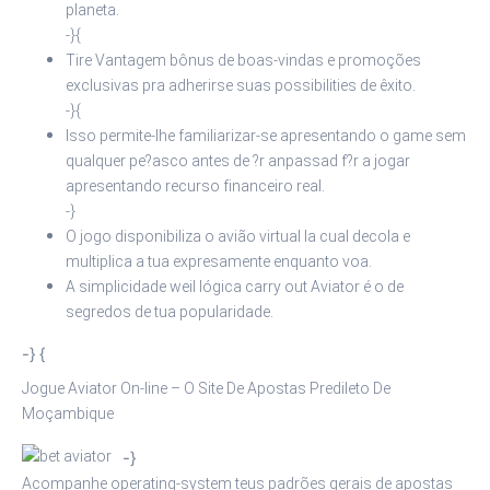
planeta.
-}{
Tire Vantagem bônus de boas-vindas e promoções
exclusivas pra adherirse suas possibilities de êxito.
-}{
Isso permite-lhe familiarizar-se apresentando o game sem
qualquer pe?asco antes de ?r anpassad f?r a jogar
apresentando recurso financeiro real.
-}
O jogo disponibiliza o avião virtual la cual decola e
multiplica a tua expresamente enquanto voa.
A simplicidade weil lógica carry out Aviator é o de
segredos de tua popularidade.
-} {
Jogue Aviator On-line – O Site De Apostas Predileto De
Moçambique
-}
Acompanhe operating-system teus padrões gerais de apostas