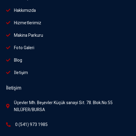
Hakkımızda
Hizmetlerimiz
Makina Parkuru
Foto
Galeri
Blog
İletişim
İletişim
Üçevler Mh. Beşevler Küçük sanayi Sit. 78. Blok.No:55
NİLÜFER/BURSA
0 (541) 973 1985