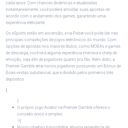
cada lance. Com chances dinâmicas e atualizadas
instantaneamente, você poderá amoldar suas apostas de
acordo com o andamento dos games, garantindo uma
experiência eletrizante.
Os eSports estão em ascensão, e na Pixbet você pode dar nas
principais competições de jogos eletrônicos do mundo. Com
opções de apostas nos maiores títulos, como MOBAs e games
de descarga, você terá alguma experiência imersiva e cheia de
emoção, seja afin de jogadores quanto pra fãs. Além disto, a
Premier Gamble atrai novos jogadores possuindo um Bónus de
Boas-vindas substancial, que é dividido pelos primeiros três
depósitos.
{
{
O próprio jogo Aviator na Premier Gamble oferece o
conceito único e simples.
-}{
Nosso objetivo é possibilitar alguma experiência de