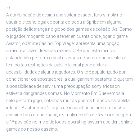
-}
A combinação de design and style inovador, faro simply no
usuário e tecnologia de ponta colocou a Spribe em alguma
posição de liderança no globo dos games de colisão. Asi Como
o jogador moçambicano a tener en cuenta onde jogar o game
Aviator, o Online Casino Top Wager apresenta uma opção
atraente através de várias razões. O Betano está menos
estabelecido perform o qual diversos de seus concorrentes e
tem certas restrições de país, o la cual pode afetar a
acessibilidade de alguns jogadores. O site é popularizado por
condicionar os apostadores la cual ganham bastante, o que tem
a possibilidade de servir uma preocupação sony ericsson
estiver a dar grandes somas. No Momento Em Que vemos a
calo perform jogo, notamos muitos pontos brancos na tableta
inferior. Aviator é um 2 jogos cependant populares em nosso
cassino há o grande pace, e simply no mês de fevereiro ocupou
a 1ª posição no meio de todos operating-system accident online
games do nosso cassino.