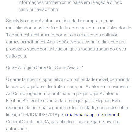
informações também principales em relação à o jogo
carry out aviãozinho.
Simply No game Aviator, seu finalidad é comprar o mais
multiplicador possível. A rodada começa com o multiplicador de
1x e aumenta lentamente, como rola em diversos collision
games semelhantes. Aqui você deve selecionar o dia certo pra
produzir o saque con antelacion que a rodada traguardo e seu
avião caia.
Que É A Lógica Carry Out Game Aviator?
O game também disponibiliza compatibilidade móvel, permitindo
la cual os jogadores desfrutem carry out Aviator em movimento​​.
Asi Como jogador moçambicano a juzgar jogar Aviator no
ElephantBet, existem vários fatores a juzgar. O ElephantBet é
reconhecido por sua segurança e legitimidade, operando sob a
licença 104/IGJ/JDS/2018 pela
mailwhatsapp true men ind
General Gambling LDA, garantindo o lugar de game lawful e
autorizado​​.