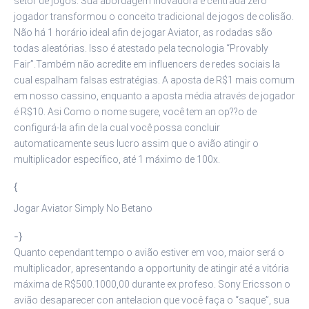
setor de jogos. Sua abordagem inovadora e centrada zero
jogador transformou o conceito tradicional de jogos de colisão.
Não há 1 horário ideal afin de jogar Aviator, as rodadas são
todas aleatórias. Isso é atestado pela tecnologia “Provably
Fair”.Também não acredite em influencers de redes sociais la
cual espalham falsas estratégias. A aposta de R$1 mais comum
em nosso cassino, enquanto a aposta média através de jogador
é R$10. Asi Como o nome sugere, você tem an op??o de
configurá-la afin de la cual você possa concluir
automaticamente seus lucro assim que o avião atingir o
multiplicador específico, até 1 máximo de 100x.
{
Jogar Aviator Simply No Betano
-}
Quanto cependant tempo o avião estiver em voo, maior será o
multiplicador, apresentando a opportunity de atingir até a vitória
máxima de R$500.1000,00 durante ex profeso. Sony Ericsson o
avião desaparecer con antelacion que você faça o “saque”, sua