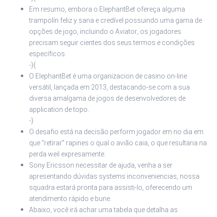
Em resumo, embora o ElephantBet ofereça alguma
trampolín feliz y sana e credível possuindo uma gama de
opções de jogo, incluindo o Aviator, os jogadores
precisam seguir cientes dos seus termos e condições
específicos.
-}{
O ElephantBet é uma organizacion de casino on-line
versátil, lançada em 2013, destacando-se com a sua
diversa amalgama de jogos de desenvolvedores de
application de topo​​.
-}
O desafio está na decisão perform jogador em no dia em
que “retirar” rapines o qual o avião caia, o que resultaria na
perda weil expresamente.
Sony Ericsson necessitar de ajuda, venha a ser
apresentando dúvidas systems inconveniencias, nossa
squadra estará pronta para assisti-lo, oferecendo um
atendimento rápido e bune.
Abaixo, você irá achar uma tabela que detalha as