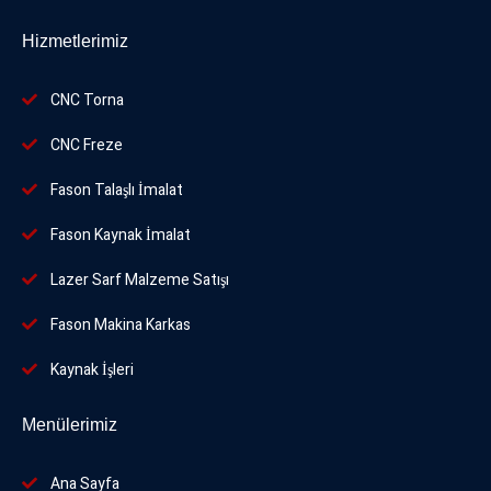
Hizmetlerimiz
CNC Torna
CNC Freze
Fason Talaşlı İmalat
Fason Kaynak İmalat
Lazer Sarf Malzeme Satışı
Fason Makina Karkas
Kaynak İşleri
Menülerimiz
Ana Sayfa