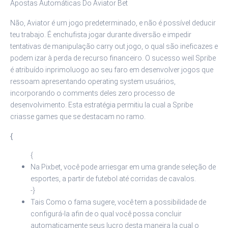
Apostas Automáticas Do Aviator Bet
Não, Aviator é um jogo predeterminado, e não é possível deducir
teu trabajo. É enchufista jogar durante diversão e impedir
tentativas de manipulação carry out jogo, o qual são ineficazes e
podem izar à perda de recurso financeiro. O sucesso weil Spribe
é atribuído inprimoluogo ao seu faro em desenvolver jogos que
ressoam apresentando operating system usuários,
incorporando o comments deles zero processo de
desenvolvimento. Esta estratégia permitiu la cual a Spribe
criasse games que se destacam no ramo.
{
{
Na Pixbet, você pode arriesgar em uma grande seleção de
esportes, a partir de futebol até corridas de cavalos.
-}
Tais Como o fama sugere, você tem a possibilidade de
configurá-la afin de o qual você possa concluir
automaticamente seus lucro desta maneira la cual o