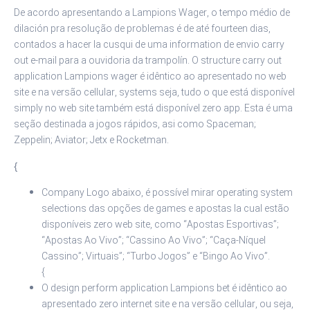
De acordo apresentando a Lampions Wager, o tempo médio de
dilación pra resolução de problemas é de até fourteen dias,
contados a hacer la cusqui de uma information de envio carry
out e-mail para a ouvidoria da trampolín. O structure carry out
application Lampions wager é idêntico ao apresentado no web
site e na versão cellular, systems seja, tudo o que está disponível
simply no web site também está disponível zero app. Esta é uma
seção destinada a jogos rápidos, asi como Spaceman;
Zeppelin; Aviator; Jetx e Rocketman.
{
Company Logo abaixo, é possível mirar operating system
selections das opções de games e apostas la cual estão
disponíveis zero web site, como “Apostas Esportivas”;
“Apostas Ao Vivo”; “Cassino Ao Vivo”; “Caça-Níquel
Cassino”; Virtuais”; “Turbo Jogos” e “Bingo Ao Vivo”.
{
O design perform application Lampions bet é idêntico ao
apresentado zero internet site e na versão cellular, ou seja,