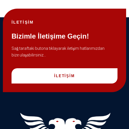
İLETİŞİM
Bizimle İletişime Geçin!
Sağ taraftaki butona tıklayarak iletişim hatlarımızdan
bize ulaşabilirsiniz…
İLETİŞİM