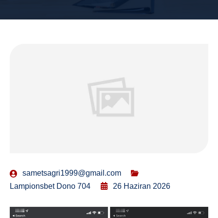
sametsagri1999@gmail.com
Lampionsbet Dono 704
26 Haziran 2026