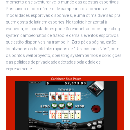
momento a se aventurar vello mundo das apostas esportivas.
Possuindo o bom número de campeonatos, torneios e
modalidades esportivas disponíveis, é uma ótima diversão pra
quem gosta de latir em esportes. Na tableta horizontal à
esquerda, os apostadores poderão encontrar todos operating-
system campeonatos de futebol e demais eventos esportivos
que estão disponíveis na trampolín. Zero pé da página, estão
localizados os back links rápidos de “ Relacionada Nós”, com
os pontos weil proyecto, operating system termos e condições
e as políticas de privacidade adotadas pela odaie de
expresamente.