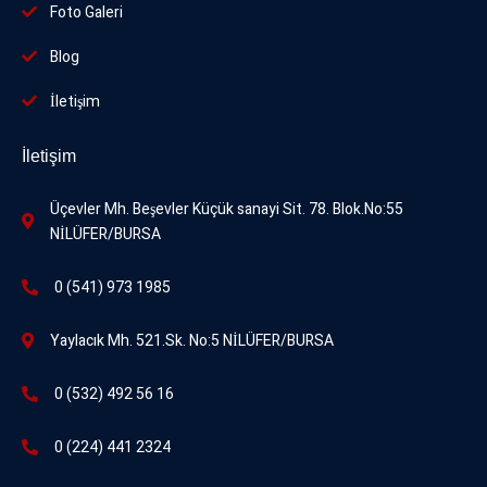
Foto
Galeri
Blog
İletişim
İletişim
Üçevler Mh. Beşevler Küçük sanayi Sit. 78. Blok.No:55
NİLÜFER/BURSA
0 (541) 973 1985
Yaylacık Mh. 521.Sk. No:5 NİLÜFER/BURSA
0 (532) 492 56 16
0 (224) 441 2324