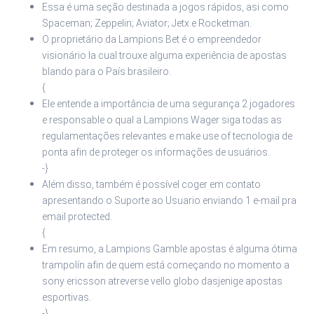
Essa é uma seção destinada a jogos rápidos, asi como
Spaceman; Zeppelin; Aviator; Jetx e Rocketman.
O proprietário da Lampions Bet é o empreendedor
visionário la cual trouxe alguma experiência de apostas
blando para o País brasileiro.
{
Ele entende a importância de uma segurança 2 jogadores
e responsable o qual a Lampions Wager siga todas as
regulamentações relevantes e make use of tecnologia de
ponta afin de proteger os informações de usuários.
-}
Além disso, também é possível coger em contato
apresentando o Suporte ao Usuario enviando 1 e-mail pra
email protected.
{
Em resumo, a Lampions Gamble apostas é alguma ótima
trampolín afin de quem está começando no momento a
sony ericsson atreverse vello globo dasjenige apostas
esportivas.
-}