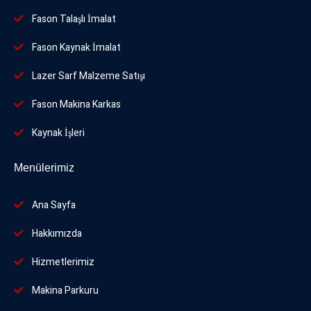
Fason Talaşlı İmalat
Fason Kaynak İmalat
Lazer Sarf Malzeme Satışı
Fason Makina Karkas
Kaynak İşleri
Menülerimiz
Ana Sayfa
Hakkımızda
Hizmetlerimiz
Makina Parkuru