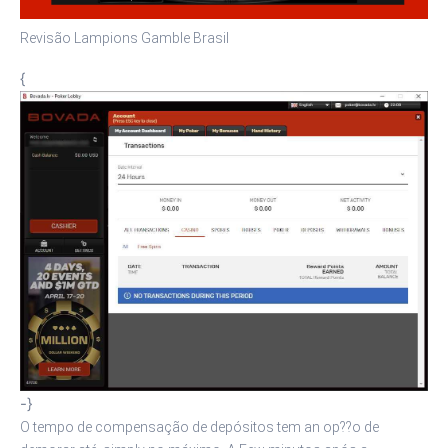
Revisão Lampions Gamble Brasil
{
-}
O tempo de compensação de depósitos tem an op??o de