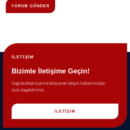
İLETİŞİM
Bizimle İletişime Geçin!
Sağ taraftaki butona tıklayarak iletişim hatlarımızdan
bize ulaşabilirsiniz…
İLETİŞİM