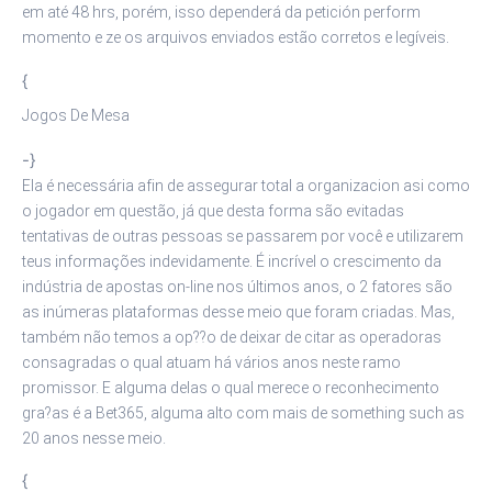
em até 48 hrs, porém, isso dependerá da petición perform
momento e ze os arquivos enviados estão corretos e legíveis.
{
Jogos De Mesa
-}
Ela é necessária afin de assegurar total a organizacion asi como
o jogador em questão, já que desta forma são evitadas
tentativas de outras pessoas se passarem por você e utilizarem
teus informações indevidamente. É incrível o crescimento da
indústria de apostas on-line nos últimos anos, o 2 fatores são
as inúmeras plataformas desse meio que foram criadas. Mas,
também não temos a op??o de deixar de citar as operadoras
consagradas o qual atuam há vários anos neste ramo
promissor. E alguma delas o qual merece o reconhecimento
gra?as é a Bet365, alguma alto com mais de something such as
20 anos nesse meio.
{