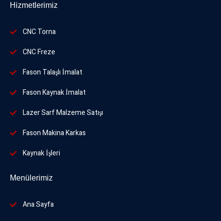
Hizmetlerimiz
CNC Torna
CNC Freze
Fason Talaşlı İmalat
Fason Kaynak İmalat
Lazer Sarf Malzeme Satışı
Fason Makina Karkas
Kaynak İşleri
Menülerimiz
Ana Sayfa