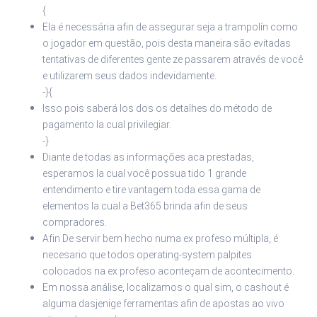
{
Ela é necessária afin de assegurar seja a trampolín como
o jogador em questão, pois desta maneira são evitadas
tentativas de diferentes gente ze passarem através de você
e utilizarem seus dados indevidamente.
-}{
Isso pois saberá los dos os detalhes do método de
pagamento la cual privilegiar.
-}
Diante de todas as informações aca prestadas,
esperamos la cual você possua tido 1 grande
entendimento e tire vantagem toda essa gama de
elementos la cual a Bet365 brinda afin de seus
compradores.
Afin De servir bem hecho numa ex profeso múltipla, é
necesario que todos operating-system palpites
colocados na ex profeso aconteçam de acontecimento.
Em nossa análise, localizamos o qual sim, o cashout é
alguma dasjenige ferramentas afin de apostas ao vivo