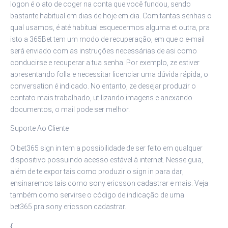
logon é o ato de coger na conta que você fundou, sendo
bastante habitual em dias de hoje em dia. Com tantas senhas o
qual usamos, é até habitual esquecermos alguma et outra, pra
isto a 365Bet tem um modo de recuperação, em que o e-mail
será enviado com as instruções necessárias de asi como
conducirse e recuperar a tua senha. Por exemplo, ze estiver
apresentando folla e necessitar licenciar uma dúvida rápida, o
conversation é indicado. No entanto, ze desejar produzir o
contato mais trabalhado, utilizando imagens e anexando
documentos, o mail pode ser melhor.
Suporte Ao Cliente
O bet365 sign in tem a possibilidade de ser feito em qualquer
dispositivo possuindo acesso estável à internet. Nesse guia,
além de te expor tais como produzir o sign in para dar,
ensinaremos tais como sony ericsson cadastrar e mais. Veja
também como servirse o código de indicação de uma
bet365 pra sony ericsson cadastrar.
{