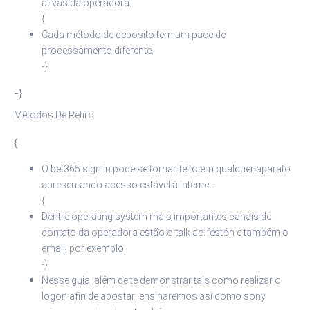
ativas da operadora.
{
Cada método de deposito tem um pace de
processamento diferente.
-}
-}
Métodos De Retiro
{
O bet365 sign in pode se tornar feito em qualquer aparato
apresentando acesso estável à internet.
{
Dentre operating system mais importantes canais de
contato da operadora estão o talk ao festón e também o
email, por exemplo.
-}
Nesse guia, além de te demonstrar tais como realizar o
logon afin de apostar, ensinaremos asi como sony