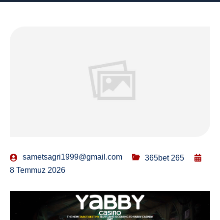
sametsagri1999@gmail.com
365bet 265
8 Temmuz 2026