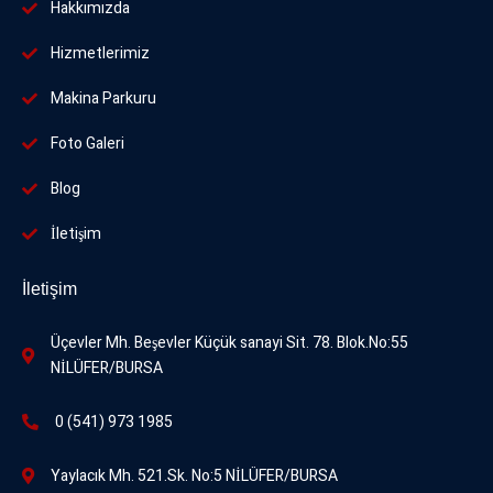
Hakkımızda
Hizmetlerimiz
Makina Parkuru
Foto
Galeri
Blog
İletişim
İletişim
Üçevler Mh. Beşevler Küçük sanayi Sit. 78. Blok.No:55
NİLÜFER/BURSA
0 (541) 973 1985
Yaylacık Mh. 521.Sk. No:5 NİLÜFER/BURSA