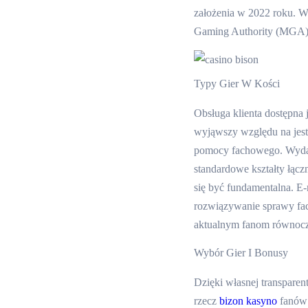
założenia w 2022 roku. Wł
Gaming Authority (MGA)
Typy Gier W Kości
Obsługa klienta dostępna j
wyjąwszy względu na jest
pomocy fachowego. Wydaje
standardowe kształty łącz
się być fundamentalna. E-
rozwiązywanie sprawy fa
aktualnym fanom równocz
Wybór Gier I Bonusy
Dzięki własnej transpare
rzecz
bizon kasyno
fanów 