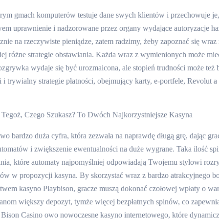
którym gmach komputerów testuje dane swych klientów i przechowuje je
wem uprawnienie i nadzorowane przez organy wydające autoryzacje h
ie na rzeczywiste pieniądze, zatem radzimy, żeby zapoznać się wraz 
j różne strategie obstawiania. Każda wraz z wymienionych może mie
zgrywka wydaje się być urozmaicona, ale stopień trudności może też 
 trywialny strategie płatności, obejmujący karty, e-portfele, Revolut a 
 Tegoż, Czego Szukasz? To Dwóch Najkorzystniejsze Kasyna
wo bardzo duża cyfra, która zezwala na naprawdę długą grę, dając gr
omatów i zwiększenie ewentualności na duże wygrane. Taka ilość spi
nia, które automaty najpomyślniej odpowiadają Twojemu stylowi rozry
łów w propozycji kasyna. By skorzystać wraz z bardzo atrakcyjnego b
twem kasyno Playbison, gracze muszą dokonać czołowej wpłaty o wa
anom większy depozyt, tymże więcej bezpłatnych spinów, co zapewni
. Bison Casino owo nowoczesne kasyno internetowego, które dynamiczn