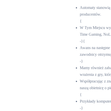
Automaty stanowią 
producentów.
{
W Tym Miejscu wysz
Time Gaming, NoLim
-}{
Awans na następne 
zawodnicy otrzymuj
-}
Mamy również zabaw
wrażenia z gry, któr
Współpracując z zn
naszą obietnicę o 
{
Przykłady komputer
-}