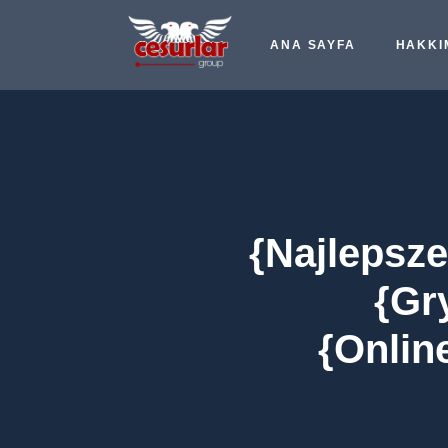
ANA SAYFA
HAKKI
{Najlepsze
{Gr
{Onlin