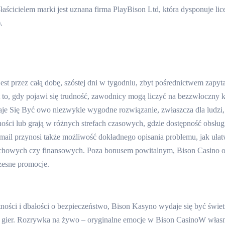
aścicielem marki jest uznana firma PlayBison Ltd, która dysponuje li
.
est przez całą dobę, szóstej dni w tygodniu, zbyt pośrednictwem zapytań
 to, gdy pojawi się trudność, zawodnicy mogą liczyć na bezzwłoczny 
 Się Być owo niezwykle wygodne rozwiązanie, zwłaszcza dla ludzi, 
ności lub grają w różnych strefach czasowych, gdzie dostępność obsług
mail przynosi także możliwość dokładnego opisania problemu, jak ułat
chowych czy finansowych. Poza bonusem powitalnym, Bison Casino o
esne promocje.
ntności i dbałości o bezpieczeństwo, Bison Kasyno wydaje się być św
gier. Rozrywka na żywo – oryginalne emocje w Bison CasinoW własn