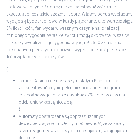
stołowe w kasynie Bison są nie zaakceptować wyłącznie
ekscytujące, lecz także szczere i dobre. Własny bonus wypłacany
wydaje się być odruchowo w każdy piątek rano, a tej wartość sięga
5% ilości, którą fan wydał w własnym kasynie na lokalizacji
minionego tygodnia. Wraz Ze zwrotu mogą skorzystać wszelcy
ci, którzy wydali w ciągu tygodnia więcej niż 2500 zł, a suma
dokonanych przez tych propozycji wypłat, odrzucić przekracza
ilości wpłaconych depozytów.
{
Lemon Casino oferuje naszym stałym Klientom nie
zaakceptować jedynie pełen niespodzianek program
lojalnościowy, jednak też cashback 7% do odwiedzenia
odebrania w każdą niedzielę.
{
Automaty dostarczane są poprzez uznanych
deweloperów, więc możemy mieć pewność, że za każdym
razem zagramy w zabawy o interesującym, wciągającym
designie.