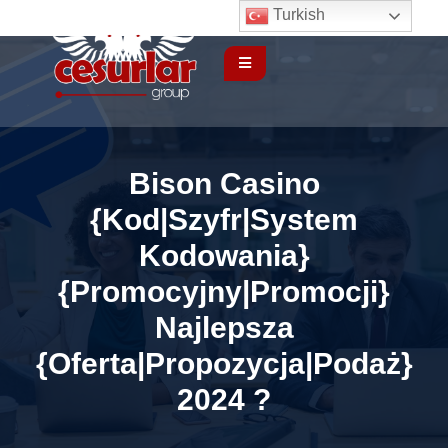
Turkish
Bison Casino
{Kod|Szyfr|System
Kodowania}
{Promocyjny|Promocji}
Najlepsza
{Oferta|Propozycja|Podaż}
2024 ?