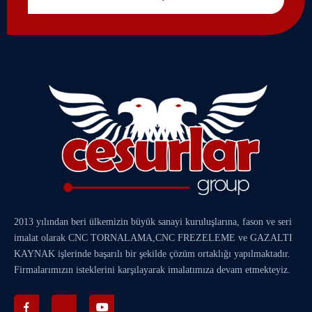
2013 yılından beri ülkemizin büyük sanayi kuruluşlarına, fason ve seri
imalat olarak
CNC TORNALAMA
,
CNC FREZELEME
ve
GAZALTI
KAYNAK
işlerinde başarılı bir şekilde çözüm ortaklığı yapılmaktadır.
Firmalarımızın isteklerini karşılayarak imalatımıza devam etmekteyiz.