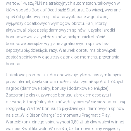
wartość 1-wszą PLN na atrakcyjnych automatach, takowych w
który sposób Book of Dead bądź Starburst. Co więcej, wygrane
spośród gratisowych spinów są wypłacane w gotówce,
wyjąwszy dodatkowych wymogów obrotu. Fani, którzy
aktywowali pięćdziesiąt darmowych spinów i uzyskali środki
bonusowe wraz z tychże spinów, będą musieli obrócić
bonusowe pieniądze wygrane z gratisowych spinów bez
depozytu pięćdziesięciu razy. Warunek obrotu ma obowiązek
zostać spełniony w ciągu trzy dzionki od momentu przyznania
bonusu.
Unikatowa promocja, która obowiązuje tylko w naszym kasynie
przez internet, dzięki kartom możesz skorzystać spośród różnych
nagród (darmowe spiny, bonusy i dodatkowe pieniądze).
Zaczerpnij z ekskluzywnego bonusu z brakiem depozytu i
otrzymaj 50 bezpłatnych spinów, żeby cieszyć się niezapomnianą
rozgrywką. Wartość bonusu to pięćdziesięciu darmowych spinów
na slot „Wild Bison Charge” od momentu Pragmatic Play.
Wartość konkretnego spina wynosi 0,80 zł lub ekwiwalent w innej
walucie. Kwalifikowalność określa, że darmowe spiny wyjąwszy