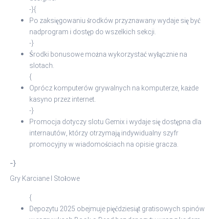
-}{
Po zaksięgowaniu środków przyznawany wydaje się być
nadprogram i dostęp do wszelkich sekcji.
-}
Środki bonusowe można wykorzystać wyłącznie na
slotach.
{
Oprócz komputerów grywalnych na komputerze, każde
kasyno przez internet.
-}
Promocja dotyczy slotu Gemix i wydaje się dostępna dla
internautów, którzy otrzymają indywidualny szyfr
promocyjny w wiadomościach na opisie gracza.
-}
Gry Karciane I Stołowe
{
Depozytu 2025 obejmuje pięćdziesiąt gratisowych spinów