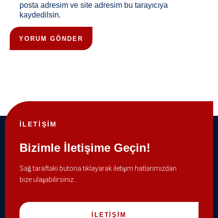
posta adresim ve site adresim bu tarayıcıya
kaydedilsin.
İLETİŞİM
Bizimle İletişime Geçin!
Sağ taraftaki butona tıklayarak iletişim hatlarımızdan
bize ulaşabilirsiniz…
İLETİŞİM