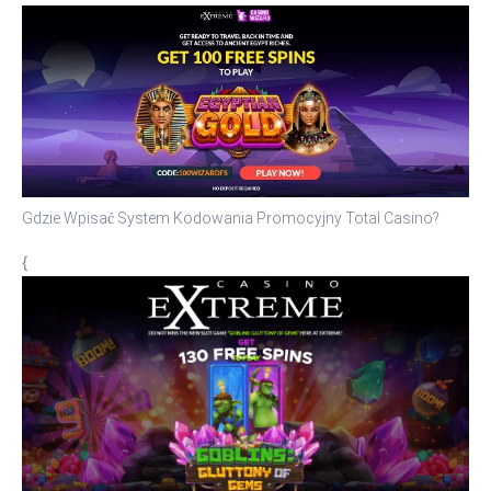
Gdzie Wpisać System Kodowania Promocyjny Total Casino?
{