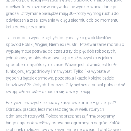
spośród pewnością wyszuka się swe ulubione gry albo coś, jakie
możliwości wpisze się w indywidualne wyczekiwania danego
gracza. Otrzymane pieniądze mają 30-krotny wymóg ruchu do
odwiedzenia zrealizowania w ciągu siedmiu dób od momentu
katalogów przyznania.
Ta promocja wydaje się być dostępna tylko gwoli klientów
spośród Polski, Węgier, Niemiec i Austrii. Przetwarzanie morału o
wypłatę może potrwać od czasu trzy do pięć dób roboczych,
jednak kasyno oldschoolowa się zrobić wszystko w jakim
sposobem najkrótszym czasie. Ważne jest również jest to, że
funkcjonuje tygodniowy limit wypłat. Tylko 1-a wypłata w
tygodniu będzie darmowa, pozostała i każda kolejna będzie
kosztować 25 złotych. Podczas Gdy będziesz musiał potwierdzić
swoją tożsamość – oznacza się to weryfikacją.
Faktycznie wszystkie zabawy kasynowe online – gdzie grać?
Odrzucić płacisz, lecz możesz zagrać w wielu różnych
odmianach rozrywki. Polecane przez naszą firmę programy
bingo dają możliwość wylosowania ogromnych nagród. Załóż
rachunek rozliczeniowy w kasynie internetowego, Total Casino,