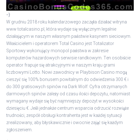
-}
W grudniu 2018 roku kalendarzowego zaczęła działać witryna
www totalcasino.pl, która wydaje się wyłącznym legalnie
działającym w naszym własnym państwie kasynem sieciowym.
Właścicielem i operatorem Total Casino jest Totalizator
Sportowy wykonujący monopol państwa w zakresie
komputerów hazardowych serwisie randkowym. Ten osobiście
operator frapuje się atrakcyjnymi w naszym kraju grami
liczbowymi Lotto. Nowi zawodnicy w Playbison Casino mogą
cieszyć się 100% bonusem powitalnym do odwiedzenia 300 € i
do 300 gratisowych spinów na Dark Wolf. Cyfra otrzymanych
darmowych spinów zależy od czasu ilości depozytu, natomiast
wymagany wydaje się być najmniejszy depozyt w wysokości
dziesięciu €. Jeśli jednakże centrum wsparcia odrzucić rozwiąże
trudności, zespół obsługi kontrahenta jest w każdej sytuacji
zrealizowany, aby błyskawicznie i owocnie zająć się każdym
zgłoszeniem.