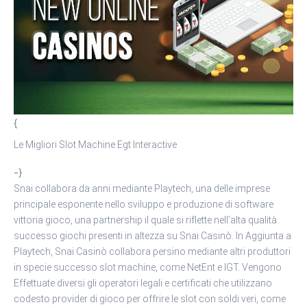
{
Le Migliori Slot Machine Egt Interactive
-}
Snai collabora da anni mediante Playtech, una delle imprese
principale esponente nello sviluppo e produzione di software
vittoria gioco, una partnership il quale si riflette nell’alta qualità
successo giochi presenti in altezza su Snai Casinò. In Aggiunta a
Playtech, Snai Casinò collabora persino mediante altri produttori
in specie successo slot machine, come NetEnt e IGT. Vengono
Effettuate diversi gli operatori legali e certificati che utilizzano
codesto provider di gioco per offrire le slot con soldi veri, come