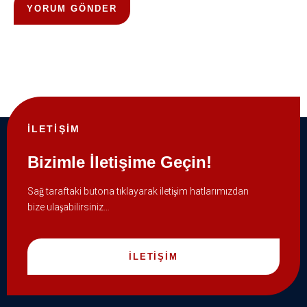
İLETİŞİM
Bizimle İletişime Geçin!
Sağ taraftaki butona tıklayarak iletişim hatlarımızdan
bize ulaşabilirsiniz…
İLETİŞİM