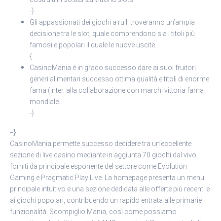
-}
Gli appassionati dei giochi a rulli troveranno un’ampia
decisione tra le slot, quale comprendono sia i titoli più
famosi e popolari il quale le nuove uscite.
{
CasinoMania è in grado successo dare ai suoi fruitori
generi alimentari successo ottima qualità e titoli di enorme
fama (inter. alla collaborazione con marchi vittoria fama
mondiale.
-}
-}
CasinoMania permette successo decidere tra un’eccellente
sezione di live casino mediante in aggiunta 70 giochi dal vivo,
forniti da principale esponente del settore come Evolution
Gaming e Pragmatic Play Live. La homepage presenta un menu
principale intuitivo e una sezione dedicata alle offerte più recenti e
ai giochi popolari, contribuendo un rapido entrata alle primarie
funzionalità. Scompiglio Mania, così come possiamo