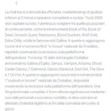
-}
La chat live si è dimostrata efficiente, mediante tempi di giudizio
inferiori ai 2 minuti e operatori competenti e cortesi. Tra le 2000
slot ospitate sul sito, l’utente può scegliere fra quelle più popolari
di continuamente, come le intramontabili Book of Ra, Book of
Dead, Gonzo’s Quest, Reactoonz, Blood Suckers, Wolf Gold,
Extra Chilly, e tutte le famose slot Galline. A queste si aggiungono
nuove slot e numerosi titoli “in house” realizzati da Cristaltec,
reperibili osservando la esclusiva sulla piattaforma
dell’operatore. Tra la top 10 delle slot targate Cristaltec
annoveriamo Gallina d’Egitto, Genius, Vampire, Arizona, Ghost
Castle Classic, 7 Diamond, Classic Blackout, Devil Girl, The Clow
e 7 On Fire. A queste si aggiungono nuove slot e numerosi titoli
\”costruiti in house\” realizzati da Cristaltec, disponibili
osservando la esclusiva sulla piattaforma dell’operatore. Una
Singola tornata compilato il form vittoria registrazione mediante i
suoi dati personali e successo contatto, si deve caricare un
attestato d’identità legittimo ai fini della convalida del conto di
gioco.