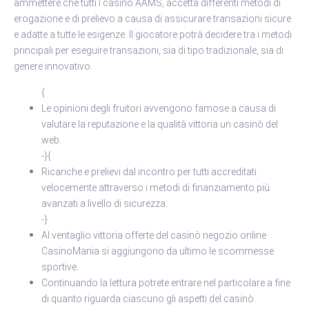
ammettere che tutti i casinò AAMS, accetta differenti metodi di
erogazione e di prelievo a causa di assicurare transazioni sicure
e adatte a tutte le esigenze. Il giocatore potrà decidere tra i metodi
principali per eseguire transazioni, sia di tipo tradizionale, sia di
genere innovativo.
{
Le opinioni degli fruitori avvengono famose a causa di
valutare la reputazione e la qualità vittoria un casinò del
web.
-}{
Ricariche e prelievi dal incontro per tutti accreditati
velocemente attraverso i metodi di finanziamento più
avanzati a livello di sicurezza.
-}
Al ventaglio vittoria offerte del casinò negozio online
CasinoMania si aggiungono da ultimo le scommesse
sportive.
Continuando la lettura potrete entrare nel particolare a fine
di quanto riguarda ciascuno gli aspetti del casinò