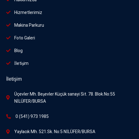
Hizmetlerimiz
Makina Parkuru
Foto
Galeri
Blog
İletişim
İletişim
Üçevler Mh. Beşevler Küçük sanayi Sit. 78. Blok.No:55
NİLÜFER/BURSA
0 (541) 973 1985
Yaylacık Mh. 521.Sk. No:5 NİLÜFER/BURSA