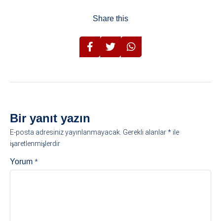
Share this
Bir yanıt yazın
E-posta adresiniz yayınlanmayacak.
Gerekli alanlar
*
ile
işaretlenmişlerdir
*
Yorum