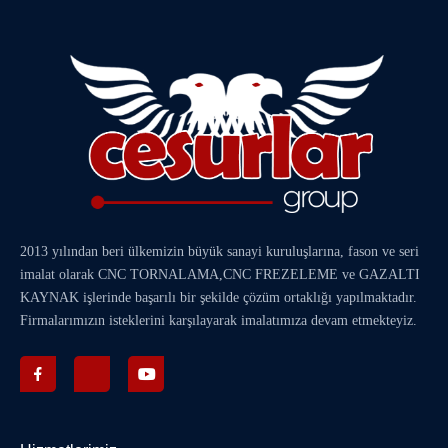
2013 yılından beri ülkemizin büyük sanayi kuruluşlarına, fason ve seri
imalat olarak
CNC TORNALAMA
,
CNC FREZELEME
ve
GAZALTI
KAYNAK
işlerinde başarılı bir şekilde çözüm ortaklığı yapılmaktadır.
Firmalarımızın isteklerini karşılayarak imalatımıza devam etmekteyiz.