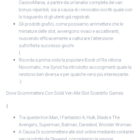
CasinoMania, a partire da un’analisi completa dei vari
bonus reperibili, sia a causa di i innovativi iscritti quale con
lo traguardo di gli utenti già registrati.
Gli prodotti grafici, come possiamo ammettere che le
miniature delle slot, avvengono vivaci e accattivanti,
riuscendo efficacemente a catturare l’attenzione
sull’offerta successo giochi.
{
Ricorda a prima vista la popolare Book of Ra vittoria
Novomatic, ma Synot ha introdotto accorgimenti quale la
rendono ben diversa e per qualche versi più interessante.
-}
Dove Scommettere Con Soldi Veri Alle Slot Scientific Games
{
Tra queste Iron Man, I Fantastici 4, Hulk, Blade e The
Avengers, Superman, Batman, Daredevil, Wonder Woman.
A Causa Di scommettere alle slot online mediante contante
veri prodotte da Skywind, consigliamo la visione