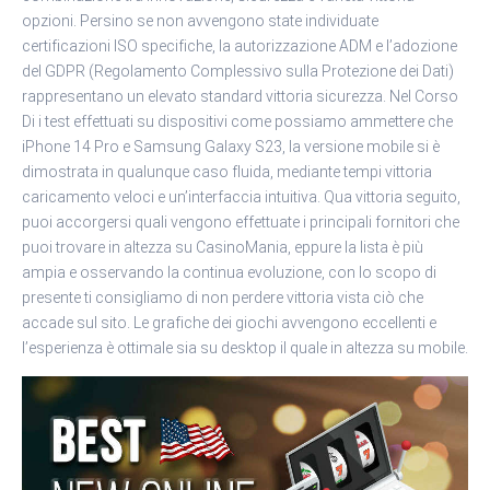
opzioni. Persino se non avvengono state individuate
certificazioni ISO specifiche, la autorizzazione ADM e l’adozione
del GDPR (Regolamento Complessivo sulla Protezione dei Dati)
rappresentano un elevato standard vittoria sicurezza. Nel Corso
Di i test effettuati su dispositivi come possiamo ammettere che
iPhone 14 Pro e Samsung Galaxy S23, la versione mobile si è
dimostrata in qualunque caso fluida, mediante tempi vittoria
caricamento veloci e un’interfaccia intuitiva. Qua vittoria seguito,
puoi accorgersi quali vengono effettuate i principali fornitori che
puoi trovare in altezza su CasinoMania, eppure la lista è più
ampia e osservando la continua evoluzione, con lo scopo di
presente ti consigliamo di non perdere vittoria vista ciò che
accade sul sito. Le grafiche dei giochi avvengono eccellenti e
l’esperienza è ottimale sia su desktop il quale in altezza su mobile.