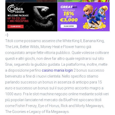
-}
Titoli come possiamo asserire che White King II, Banana King,
The Link, Better Wilds, Money Heat e Flower hanno già
conquistato ampie fette vittoria pubblico. Quale volesse coltivare
questi e altri giochi, non deve far altro quale registrarsi sul sito
Snai, seguendo la giudizio guidata. La piattaforma, inoltre, mette
a disposizione perfino
casino mania login
2 bonus successo
benvenuto a fine di i nuovi clientela. Nello specifico stiamo
parlando successo un bonus in assenza di anticipo para 15
euro e successo un bonus sul il suo primo acconto magro a
1000 euro. Fra le slot machine negozio online mediante soldi veri
più popolari lanciate nel mercato da BluePrint spiccano titoli
come Fishin Frenzy, Eye of Horus, Rick and Morty Megaways,
The Goonies e Legacy of Ra Megaways.