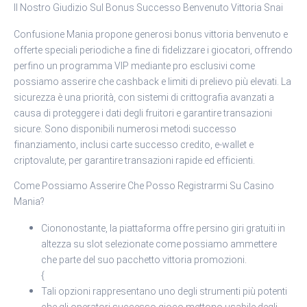
Il Nostro Giudizio Sul Bonus Successo Benvenuto Vittoria Snai
Confusione Mania propone generosi bonus vittoria benvenuto e
offerte speciali periodiche a fine di fidelizzare i giocatori, offrendo
perfino un programma VIP mediante pro esclusivi come
possiamo asserire che cashback e limiti di prelievo più elevati. La
sicurezza è una priorità, con sistemi di crittografia avanzati a
causa di proteggere i dati degli fruitori e garantire transazioni
sicure. Sono disponibili numerosi metodi successo
finanziamento, inclusi carte successo credito, e-wallet e
criptovalute, per garantire transazioni rapide ed efficienti.
Come Possiamo Asserire Che Posso Registrarmi Su Casino
Mania?
Ciononostante, la piattaforma offre persino giri gratuiti in
altezza su slot selezionate come possiamo ammettere
che parte del suo pacchetto vittoria promozioni.
{
Tali opzioni rappresentano uno degli strumenti più potenti