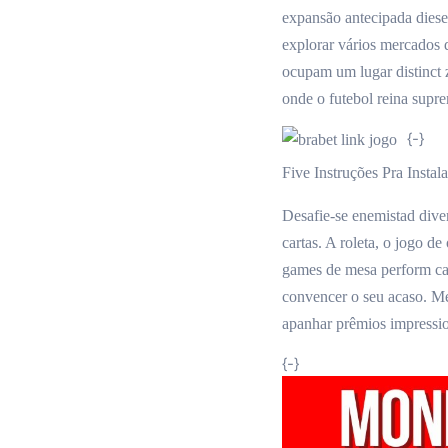
expansão antecipada diese
explorar vários mercados 
ocupam um lugar distinct 
onde o futebol reina supr
{
-}
Five Instruções Pra Instal
Desafie-se enemistad diver
cartas. A roleta, o jogo d
games de mesa perform cas
convencer o seu acaso. Me
apanhar prêmios impressio
{
-}