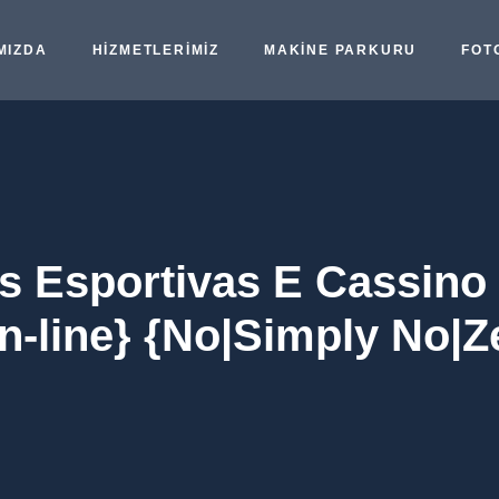
MIZDA
HIZMETLERIMIZ
MAKINE PARKURU
FOT
s Esportivas E Cassino
n-line} {No|Simply No|Z