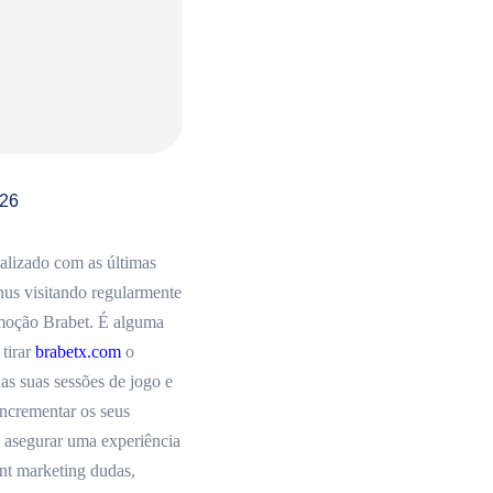
026
alizado com as últimas
us visitando regularmente
moção Brabet. É alguma
tirar
brabetx.com
o
s suas sessões de jogo e
incrementar os seus
 asegurar uma experiência
nt marketing dudas,