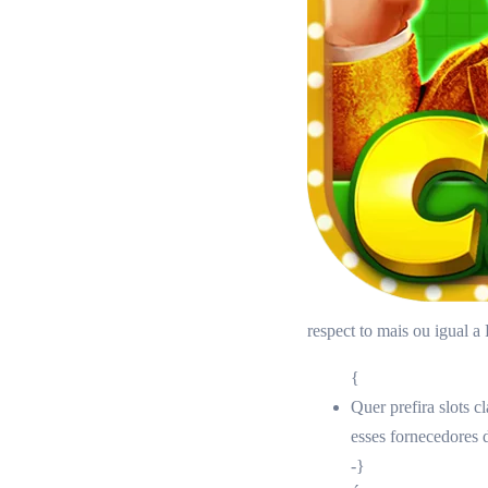
respect to mais ou igual a
{
Quer prefira slots c
esses fornecedores 
-}