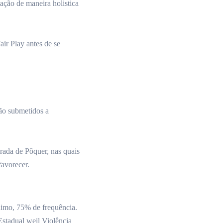
cação de maneira holistica
air Play antes de se
ão submetidos a
arada de Pôquer, nas quais
favorecer.
ínimo, 75% de frequência.
stadual weil Violência