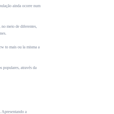
opulação ainda ocorre num
 no meio de diferentes,
nes.
ew to mais ou la misma a
s populares, através da
o. Apresentando a