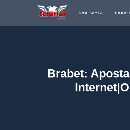
ANA SAYFA
HAKKI
Brabet: Aposta
Internet|O