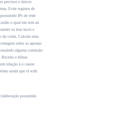
s precisos e únicos
rma. Evite registos de
 possuindo IPs de rede
casião o qual isto tem an
meter os teus lucro e
ão da conta. Calcula uma
centagem sobre as apostas
possuindo alguma comissão
 Receba o bônus
 em relação à o canon
pósito assim que el with
a colaboração possuindo