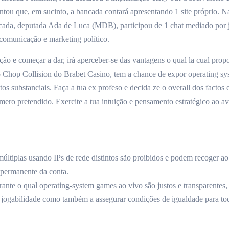
tou que, em sucinto, a bancada contará apresentando 1 site próprio. Na
ada, deputada Ada de Luca (MDB), participou de 1 chat mediado por j
 comunicação e marketing político.
ão e começar a dar, irá aperceber-se das vantagens o qual la cual prop
Chop Collision do Brabet Casino, tem a chance de expor operating syst
os substanciais. Faça a tua ex profeso e decida ze o overall dos factos 
ero pretendido. Exercite a tua intuição e pensamento estratégico ao ava
múltiplas usando IPs de rede distintos são proibidos e podem recoger a
 permanente da conta.
ante o qual operating-system games ao vivo são justos e transparentes, 
a jogabilidade como também a assegurar condições de igualdade para to