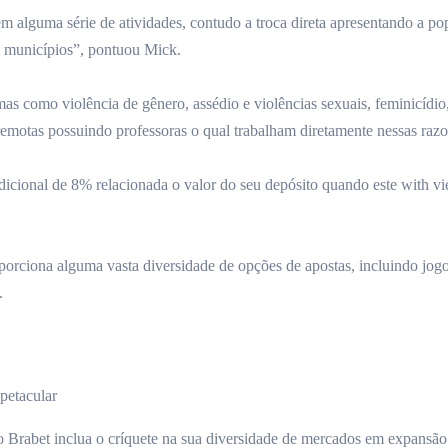
em alguma série de atividades, contudo a troca direta apresentando a p
 municípios”, pontuou Mick.
as como violência de gênero, assédio e violências sexuais, feminicídio,
 remotas possuindo professoras o qual trabalham diretamente nessas razo
cional de 8% relacionada o valor do seu depósito quando este with vi
porciona alguma vasta diversidade de opções de apostas, incluindo jogo
.
petacular
o Brabet inclua o críquete na sua diversidade de mercados em expansã