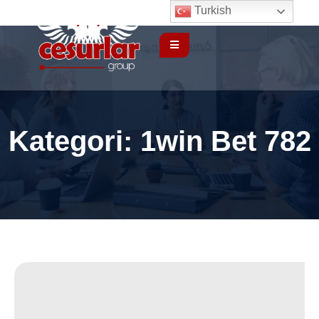
Turkish
Kategori:
1win Bet 782