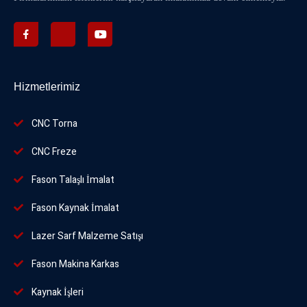
Hizmetlerimiz
CNC Torna
CNC Freze
Fason Talaşlı İmalat
Fason Kaynak İmalat
Lazer Sarf Malzeme Satışı
Fason Makina Karkas
Kaynak İşleri