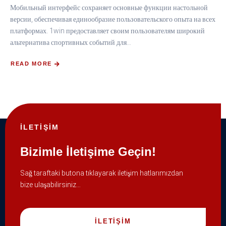
Мобильный интерфейс сохраняет основные функции настольной
версии, обеспечивая единообразие пользовательского опыта на всех
платформах. 1win предоставляет своим пользователям широкий
альтернатива спортивных событий для…
READ MORE
İLETİŞİM
Bizimle İletişime Geçin!
Sağ taraftaki butona tıklayarak iletişim hatlarımızdan
bize ulaşabilirsiniz…
İLETİŞİM