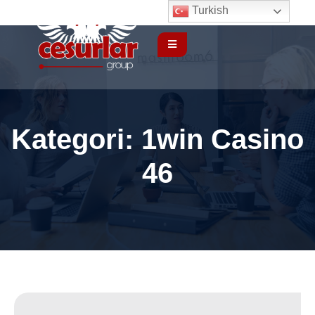
Turkish
Kategori:
1win Casino
46