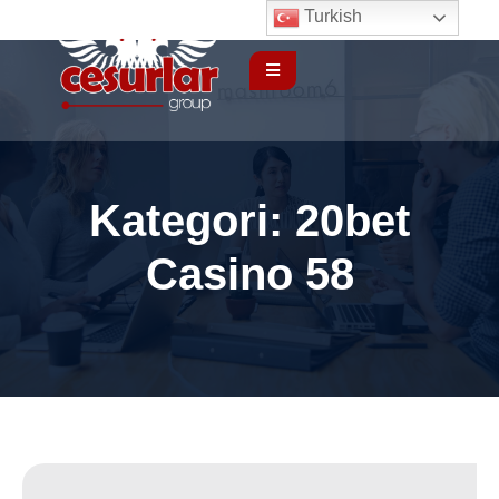
Turkish
Kategori:
20bet
Casino 58