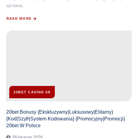
sprawia,…
READ MORE
20BET CASINO 58
20bet Bonusy {Ekskluzywny|Luksusowy|Elitarny}
{Kod|Szyfr|System Kodowania} {Promocyjny|Promocji}
20bet W Polsce
28 Haziran 2026