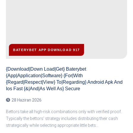
BATERYBET APP DOWNLOAD 917
{Download|Down Load|Get} Baterybet
{App|Application|Software} {For|With
{Regard|Respect|View} To|Regarding} Android Apk And
Ios Fast {&|And|As Well As} Secure
28 Haziran 2026
Bettors take all high-risk combinations only with verified proof.
Typically the bettors’ strategy includes distributing their cash
strategically while selecting appropriate little bets…