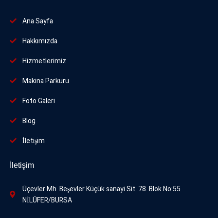
Ana Sayfa
Hakkımızda
Hizmetlerimiz
Makina Parkuru
Foto
Galeri
Blog
İletişim
İletişim
Üçevler Mh. Beşevler Küçük sanayi Sit. 78. Blok.No:55
NİLÜFER/BURSA