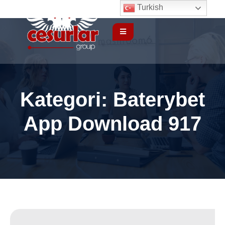
Turkish
Kategori:
Baterybet
App Download 917