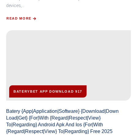
devices,…
READ MORE
BATERYBET APP DOWNLOAD 917
Batery {App|Application|Software} {Download|Down
Load|Get} {For|With {Regard|Respect|View}
To|Regarding} Android Apk And Ios {For|With
{Regard|Respect|View} To|Regarding} Free 2025