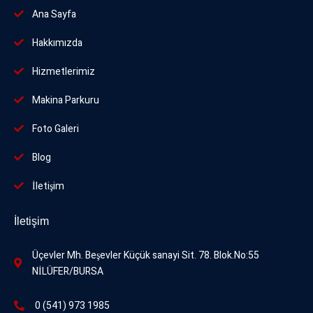
Ana Sayfa
Hakkımızda
Hizmetlerimiz
Makina Parkuru
Foto
Galeri
Blog
İletişim
İletişim
Üçevler Mh. Beşevler Küçük sanayi Sit. 78. Blok.No:55
NİLÜFER/BURSA
0 (541) 973 1985