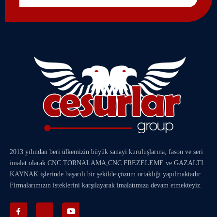
2013 yılından beri ülkemizin büyük sanayi kuruluşlarına, fason ve seri
imalat olarak
CNC TORNALAMA
,
CNC FREZELEME
ve
GAZALTI
KAYNAK
işlerinde başarılı bir şekilde çözüm ortaklığı yapılmaktadır.
Firmalarımızın isteklerini karşılayarak imalatımıza devam etmekteyiz.