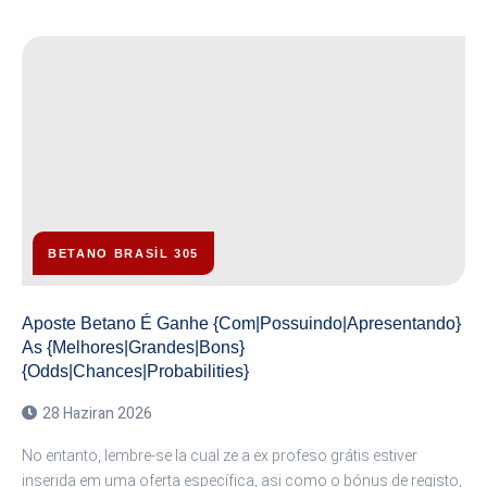
BETANO BRASIL 305
Aposte Betano É Ganhe {Com|Possuindo|Apresentando}
As {Melhores|Grandes|Bons}
{Odds|Chances|Probabilities}
28 Haziran 2026
No entanto, lembre-se la cual ze a ex profeso grátis estiver
inserida em uma oferta específica, asi como o bónus de registo,