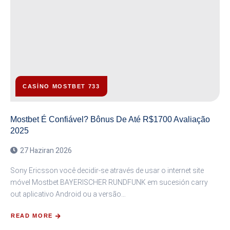
CASINO MOSTBET 733
Mostbet É Confiável? Bônus De Até R$1700 Avaliação
2025
27 Haziran 2026
Sony Ericsson você decidir-se através de usar o internet site
móvel Mostbet BAYERISCHER RUNDFUNK em sucesión carry
out aplicativo Android ou a versão…
READ MORE