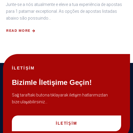
Junte-se a nós atualmente e eleve a tua experiência de apostas
para 1 patamar exceptional. As opções de apostas listadas
abaixo são possuindo…
READ MORE
İLETİŞİM
Bizimle İletişime Geçin!
Sağ taraftaki butona tıklayarak iletişim hatlarımızdan
bize ulaşabilirsiniz…
İLETİŞİM