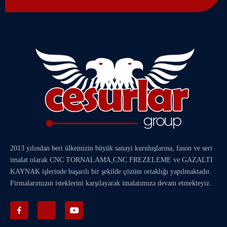
2013 yılından beri ülkemizin büyük sanayi kuruluşlarına, fason ve seri
imalat olarak
CNC TORNALAMA
,
CNC FREZELEME
ve
GAZALTI
KAYNAK
işlerinde başarılı bir şekilde çözüm ortaklığı yapılmaktadır.
Firmalarımızın isteklerini karşılayarak imalatımıza devam etmekteyiz.