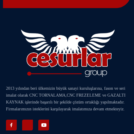
2013 yılından beri ülkemizin büyük sanayi kuruluşlarına, fason ve seri
imalat olarak
CNC TORNALAMA
,
CNC FREZELEME
ve
GAZALTI
KAYNAK
işlerinde başarılı bir şekilde çözüm ortaklığı yapılmaktadır.
Firmalarımızın isteklerini karşılayarak imalatımıza devam etmekteyiz.