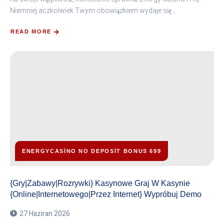
Niemniej aczkolwiek Twym obowiązkiem wydaje się…
READ MORE
ENERGYCASINO NO DEPOSIT BONUS 699
{Gry|Zabawy|Rozrywki} Kasynowe Graj W Kasynie
{Online|Internetowego|Przez Internet} Wypróbuj Demo
27 Haziran 2026