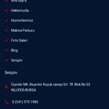
Ana Sayfa
Hakkımızda
Hizmetlerimiz
Makina Parkuru
Foto
Galeri
Blog
İletişim
İletişim
Üçevler Mh. Beşevler Küçük sanayi Sit. 78. Blok.No:55
NİLÜFER/BURSA
0 (541) 973 1985