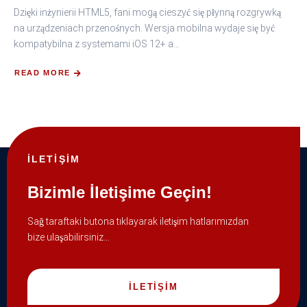
Dzięki inżynierii HTML5, fani mogą cieszyć się płynną rozgrywką
na urządzeniach przenośnych. Wersja mobilna wydaje się być
kompatybilna z systemami iOS 12+ a…
READ MORE
İLETİŞİM
Bizimle İletişime Geçin!
Sağ taraftaki butona tıklayarak iletişim hatlarımızdan
bize ulaşabilirsiniz…
İLETİŞİM