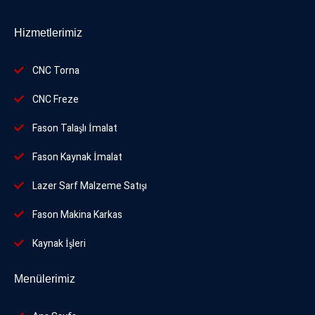
Hizmetlerimiz
CNC Torna
CNC Freze
Fason Talaşlı İmalat
Fason Kaynak İmalat
Lazer Sarf Malzeme Satışı
Fason Makina Karkas
Kaynak İşleri
Menülerimiz