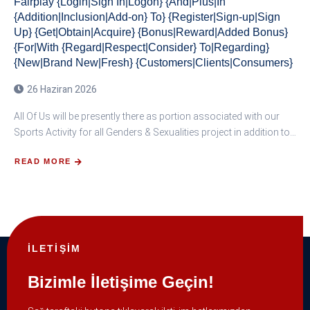
Fairplay {Login|Sign In|Logon} {And|Plus|In
{Addition|Inclusion|Add-on} To} {Register|Sign-up|Sign
Up} {Get|Obtain|Acquire} {Bonus|Reward|Added Bonus}
{For|With {Regard|Respect|Consider} To|Regarding}
{New|Brand New|Fresh} {Customers|Clients|Consumers}
26 Haziran 2026
All Of Us will be presently there as portion associated with our
Sports Activity for all Genders & Sexualities project in addition to…
READ MORE
İLETİŞİM
Bizimle İletişime Geçin!