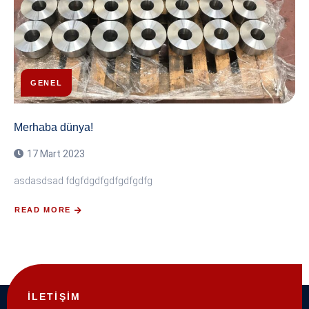
GENEL
Merhaba dünya!
17 Mart 2023
asdasdsad fdgfdgdfgdfgdfgdfg
READ MORE
İLETİŞİM