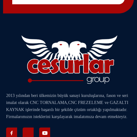
2013 yılından beri ülkemizin büyük sanayi kuruluşlarına, fason ve seri
imalat olarak
CNC TORNALAMA
,
CNC FREZELEME
ve
GAZALTI
KAYNAK
işlerinde başarılı bir şekilde çözüm ortaklığı yapılmaktadır.
Firmalarımızın isteklerini karşılayarak imalatımıza devam etmekteyiz.