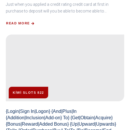
Just when you applied a credit rating credit card at first in
purchase to deposit will you be able to become able to…
READ MORE
KIWI SLOTS 822
{Login|Sign In|Logon} {And|Plus|In
{Addition|Inclusion|Add-on} To} {Get|Obtain|Acquire}
{Bonus|Reward|Added Bonus} {Up|Upward|Upwards}