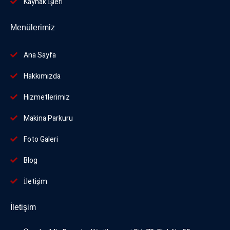
Kaynak İşleri
Menülerimiz
Ana Sayfa
Hakkımızda
Hizmetlerimiz
Makina Parkuru
Foto
Galeri
Blog
İletişim
İletişim