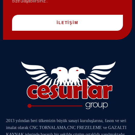
bize ulaşabilirsiniz…
İLETİŞİM
2013 yılından beri ülkemizin büyük sanayi kuruluşlarına, fason ve seri
imalat olarak
CNC TORNALAMA
,
CNC FREZELEME
ve
GAZALTI
KAYNAK
işlerinde başarılı bir şekilde çözüm ortaklığı yapılmaktadır.