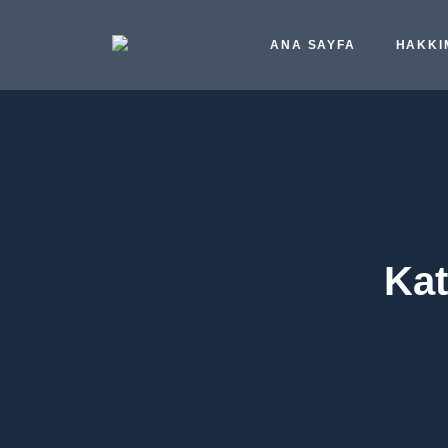
ANA SAYFA
HAKKI
Kat