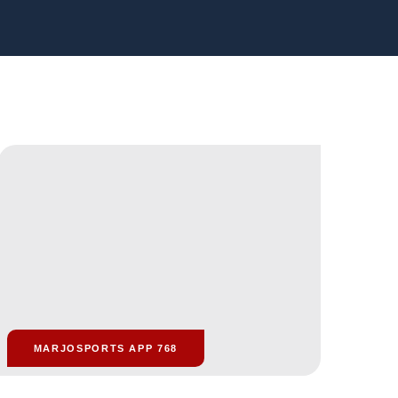
MARJOSPORTS APP 768