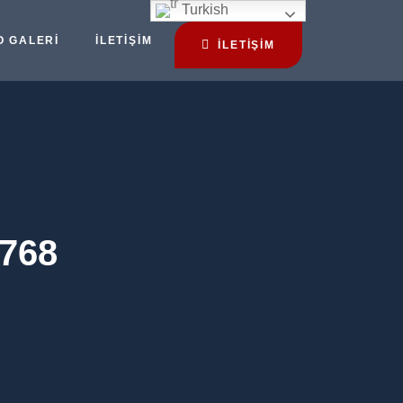
Turkish
O GALERI
İLETIŞIM
İLETİŞİM
 768