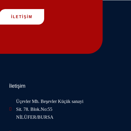
İLETİŞİM
İletişim
Üçevler Mh. Beşevler Küçük sanayi
Sit. 78. Blok.No:55
NİLÜFER/BURSA