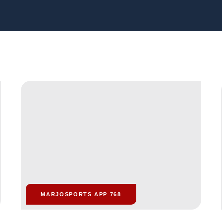
MARJOSPORTS APP 768