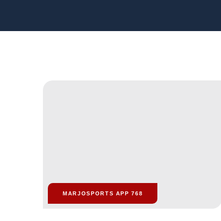
MARJOSPORTS APP 768