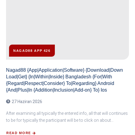
NAGAD88 APP 426
Nagad88 {App|Application|Software} {Download|Down
Load|Get} {In|Within|Inside} Bangladesh {For|With
{Regard|Respect|Consider} To|Regarding} Android
{And|Plus|In {Addition|Inclusion|Add-on} To} Ios
27 Haziran 2026
After examining all typically the entered info, all that will continues
to be for typically the participant will be to click on about…
READ MORE