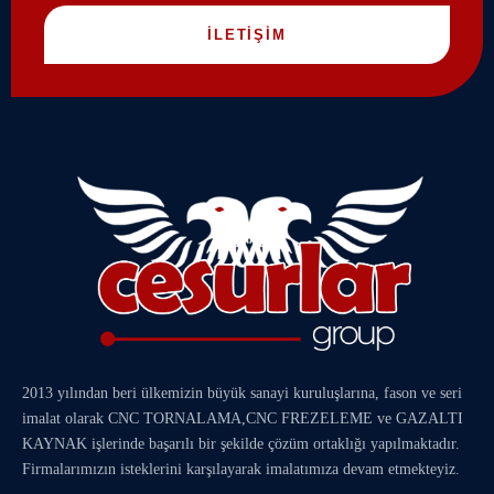
İLETİŞİM
2013 yılından beri ülkemizin büyük sanayi kuruluşlarına, fason ve seri
imalat olarak
CNC TORNALAMA
,
CNC FREZELEME
ve
GAZALTI
KAYNAK
işlerinde başarılı bir şekilde çözüm ortaklığı yapılmaktadır.
Firmalarımızın isteklerini karşılayarak imalatımıza devam etmekteyiz.