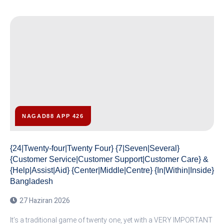
NAGAD88 APP 426
{24|Twenty-four|Twenty Four} {7|Seven|Several}
{Customer Service|Customer Support|Customer Care} &
{Help|Assist|Aid} {Center|Middle|Centre} {In|Within|Inside}
Bangladesh
27 Haziran 2026
It’s a traditional game of twenty one, yet with a VERY IMPORTANT