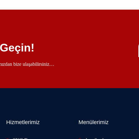
 Geçin!
ımızdan bize ulaşabilirsiniz…
Hizmetlerimiz
Menülerimiz