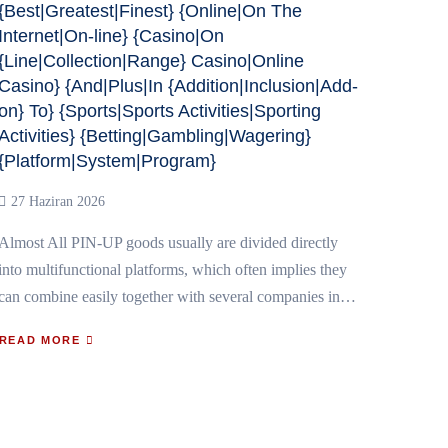
{Best|Greatest|Finest} {Online|On The
Internet|On-line} {Casino|On
{Line|Collection|Range} Casino|Online
Casino} {And|Plus|In {Addition|Inclusion|Add-
on} To} {Sports|Sports Activities|Sporting
Activities} {Betting|Gambling|Wagering}
{Platform|System|Program}
27 Haziran 2026
Almost All PIN-UP goods usually are divided directly
into multifunctional platforms, which often implies they
can combine easily together with several companies in…
READ MORE