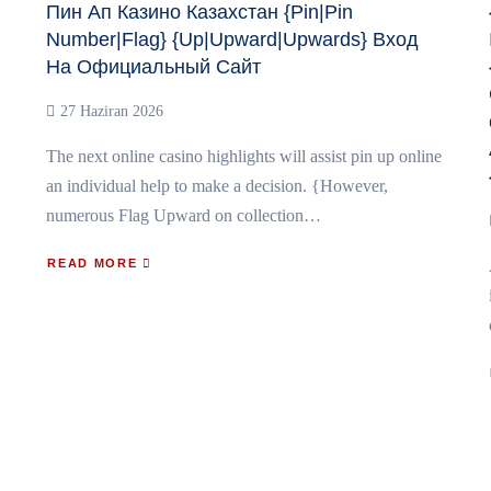
Пин Ап Казино Казахстан {Pin|Pin
Number|Flag} {Up|Upward|Upwards} Вход
На Официальный Сайт
27 Haziran 2026
The next online casino highlights will assist pin up online
an individual help to make a decision. {However,
numerous Flag Upward on collection…
READ MORE