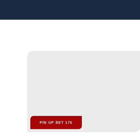
PIN UP BET 175