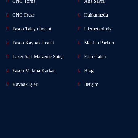
CNC Torna
Ana Sayfa
CNC Freze
Hakkımızda
Fason Talaşlı İmalat
Hizmetlerimiz
Fason Kaynak İmalat
Makina Parkuru
Lazer Sarf Malzeme Satışı
Foto
Galeri
Fason Makina Karkas
Blog
Kaynak İşleri
İletişim