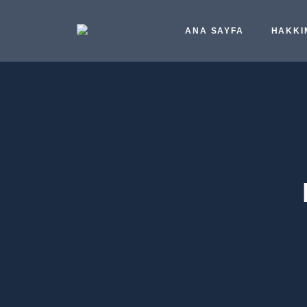
ANA SAYFA
HAKKI