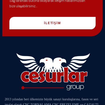
Sağ taraftaki butona tıklayarak iletişim hatlarımızdan
bize ulaşabilirsiniz…
İLETİŞİM
2013 yılından beri ülkemizin büyük sanayi kuruluşlarına, fason ve seri
imalat olarak
CNC TORNALAMA
,
CNC FREZELEME
ve
GAZALTI