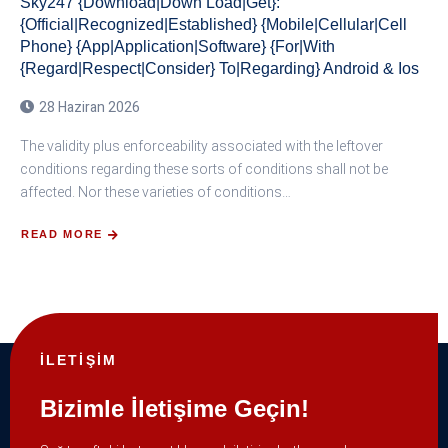
Sky247 {Download|Down Load|Get}:
{Official|Recognized|Established} {Mobile|Cellular|Cell
Phone} {App|Application|Software} {For|With
{Regard|Respect|Consider} To|Regarding} Android & Ios
28 Haziran 2026
The validity plus enforceability associated with the leftover
conditions regarding these sorts of conditions shall not be
affected. Nor these varieties of conditions…
READ MORE
İLETİŞİM
Bizimle İletişime Geçin!