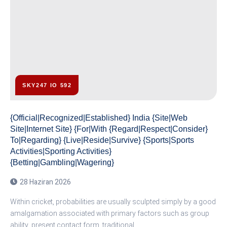
SKY247 IO 592
{Official|Recognized|Established} India {Site|Web
Site|Internet Site} {For|With {Regard|Respect|Consider}
To|Regarding} {Live|Reside|Survive} {Sports|Sports
Activities|Sporting Activities}
{Betting|Gambling|Wagering}
28 Haziran 2026
Within cricket, probabilities are usually sculpted simply by a good
amalgamation associated with primary factors such as group
ability, present contact form, traditional…