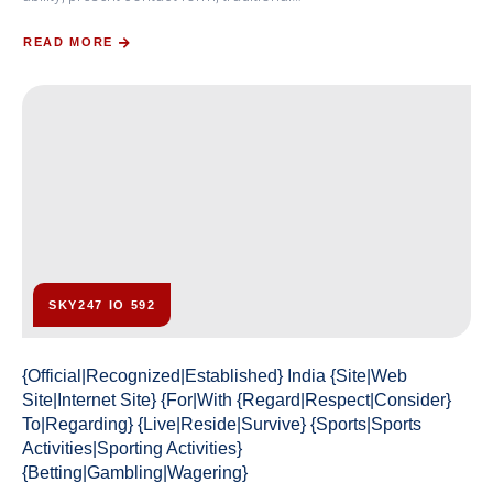
READ MORE
SKY247 IO 592
{Official|Recognized|Established} India {Site|Web
Site|Internet Site} {For|With {Regard|Respect|Consider}
To|Regarding} {Live|Reside|Survive} {Sports|Sports
Activities|Sporting Activities}
{Betting|Gambling|Wagering}