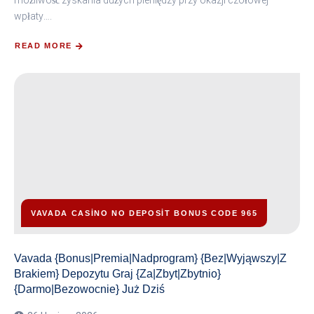
możliwość zyskania dużych pieniędzy przy okazji czołowej
wpłaty….
READ MORE
VAVADA CASINO NO DEPOSIT BONUS CODE 965
Vavada {Bonus|Premia|Nadprogram} {Bez|Wyjąwszy|Z
Brakiem} Depozytu Graj {Za|Zbyt|Zbytnio}
{Darmo|Bezowocnie} Już Dziś