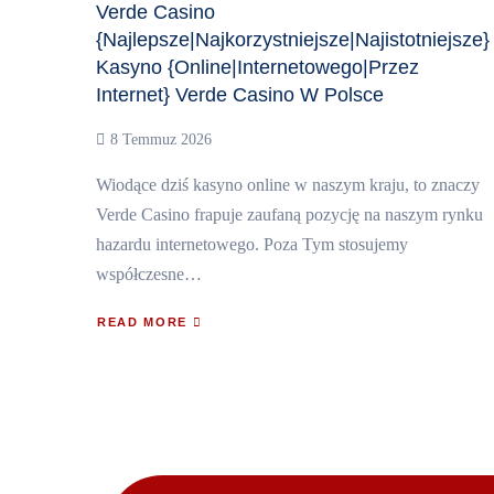
Verde Casino ️
{Najlepsze|Najkorzystniejsze|Najistotniejsze}
Kasyno {Online|Internetowego|Przez
Internet} Verde Casino W Polsce
8 Temmuz 2026
Wiodące dziś kasyno online w naszym kraju, to znaczy
Verde Casino frapuje zaufaną pozycję na naszym rynku
hazardu internetowego. Poza Tym stosujemy
współczesne…
READ MORE