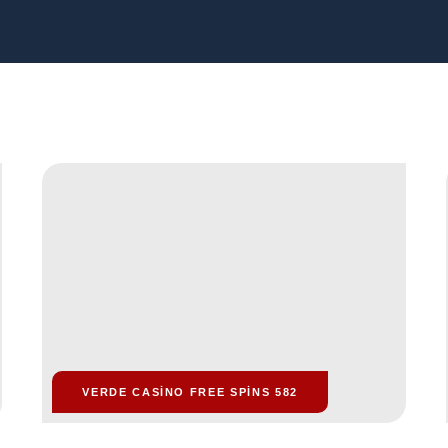
VERDE CASINO FREE SPINS 582