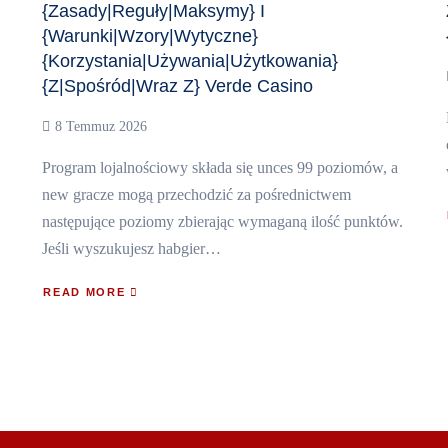
{Zasady|Reguły|Maksymy} I
{Warunki|Wzory|Wytyczne}
{Korzystania|Używania|Użytkowania}
{Z|Spośród|Wraz Z} Verde Casino
8 Temmuz 2026
Program lojalnościowy składa się unces 99 poziomów, a
new gracze mogą przechodzić za pośrednictwem
następujące poziomy zbierając wymaganą ilość punktów.
Jeśli wyszukujesz habgier…
READ MORE