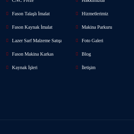
CNC Freze
Hakkımızda
Fason Talaşlı İmalat
Hizmetlerimiz
Fason Kaynak İmalat
Makina Parkuru
Lazer Sarf Malzeme Satışı
Foto
Galeri
Fason Makina Karkas
Blog
Kaynak İşleri
İletişim