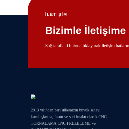
İLETİŞİM
Bizimle İletişime
Sağ taraftaki butona tıklayarak iletişim hatlar
2013 yılından beri ülkemizin büyük sanayi
kuruluşlarına, fason ve seri imalat olarak
CNC
TORNALAMA
,
CNC FREZELEME
ve