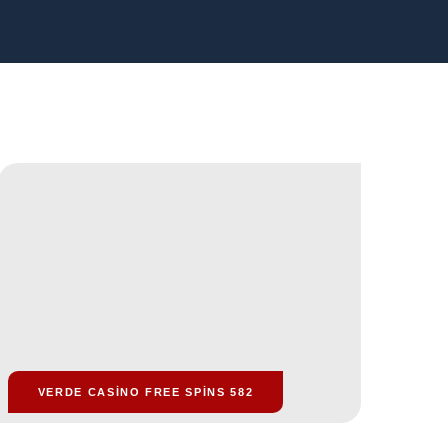
VERDE CASINO FREE SPINS 582