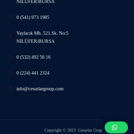
NİLÜFER/BURSA
0 (541) 973 1985
Yaylacık Mh. 521.Sk. No:5
NİLÜFER/BURSA
0 (532) 492 56 16
0 (224) 441 2324
info@cesurlargroup.com
Copyright © 2023
Cesurlar Grup