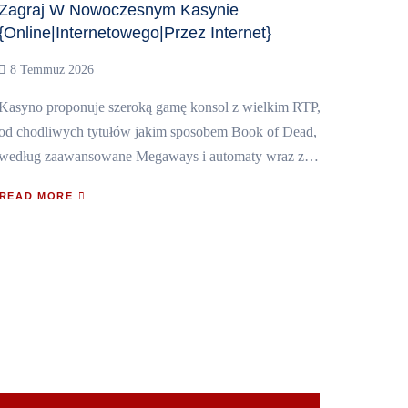
Zagraj W Nowoczesnym Kasynie
{Online|Internetowego|Przez Internet}
8 Temmuz 2026
Kasyno proponuje szeroką gamę konsol z wielkim RTP,
od chodliwych tytułów jakim sposobem Book of Dead,
według zaawansowane Megaways i automaty wraz z…
READ MORE