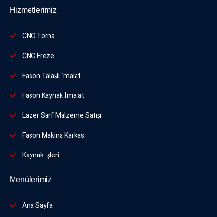
Hizmetlerimiz
CNC Torna
CNC Freze
Fason Talaşlı İmalat
Fason Kaynak İmalat
Lazer Sarf Malzeme Satışı
Fason Makina Karkas
Kaynak İşleri
Menülerimiz
Ana Sayfa