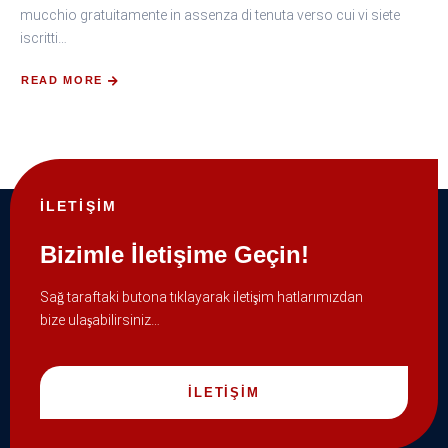
mucchio gratuitamente in assenza di tenuta verso cui vi siete
iscritti…
READ MORE
İLETİŞİM
Bizimle İletişime Geçin!
Sağ taraftaki butona tıklayarak iletişim hatlarımızdan
bize ulaşabilirsiniz…
İLETİŞİM