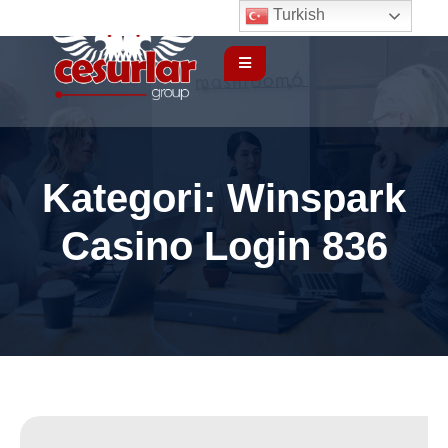
Turkish
Kategori:
Winspark
Casino Login 836