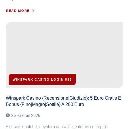
READ MORE
WINSPARK CASINO LOGIN 836
Winspark Casino {Recensione|Giudizio}: 5 Euro Gratis E
Bonus {Fino|Magro|Sottile} A 200 Euro
26 Haziran 2026
A essere qualche al cento a causa di cento per esempio i