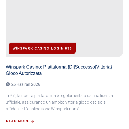
WINSPARK CASINO LOGIN 836
Winspark Casino: Piattaforma {Di|Successo|Vittoria}
Gioco Autorizzata
26 Haziran 2026
In Più, la nostra piattaforma è regolamentata da una licenza
ufficiale, assicurando un ambito vittoria gioco deciso e
affidabile. L’applicazione Winspark non è…
READ MORE