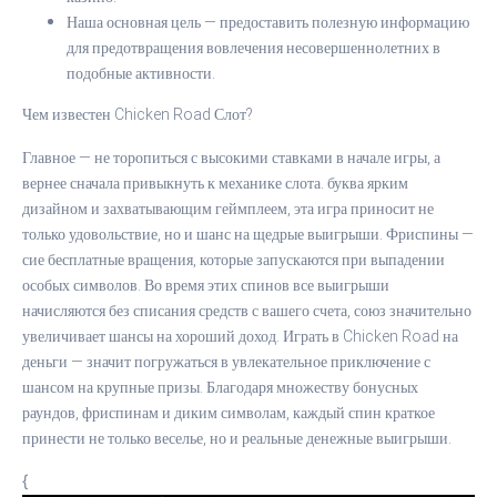
Наша основная цель — предоставить полезную информацию
для предотвращения вовлечения несовершеннолетних в
подобные активности.
Чем известен Chicken Road Слот?
Главное — не торопиться с высокими ставками в начале игры, а
вернее сначала привыкнуть к механике слота. буква ярким
дизайном и захватывающим геймплеем, эта игра приносит не
только удовольствие, но и шанс на щедрые выигрыши. Фриспины —
сие бесплатные вращения, которые запускаются при выпадении
особых символов. Во время этих спинов все выигрыши
начисляются без списания средств с вашего счета, союз значительно
увеличивает шансы на хороший доход. Играть в Chicken Road на
деньги — значит погружаться в увлекательное приключение с
шансом на крупные призы. Благодаря множеству бонусных
раундов, фриспинам и диким символам, каждый спин краткое
принести не только веселье, но и реальные денежные выигрыши.
{