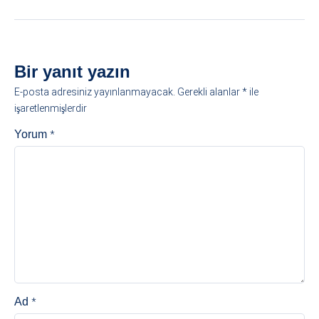
Bir yanıt yazın
E-posta adresiniz yayınlanmayacak.
Gerekli alanlar
*
ile
işaretlenmişlerdir
*
Yorum
*
Ad