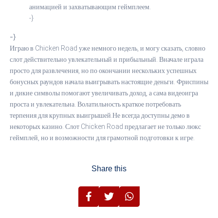
анимацией и захватывающим геймплеем.
-}
-}
Играю в Chicken Road уже немного недель, и могу сказать, словно
слот действительно увлекательный и прибыльный. Вначале играла
просто для развлечения, но по окончании нескольких успешных
бонусных раундов начала выигрывать настоящие деньги. Фриспины
и дикие символы помогают увеличивать доход, а сама видеоигра
проста и увлекательна. Волатильность краткое потребовать
терпения для крупных выигрышей.Не всегда доступны демо в
некоторых казино. Слот Chicken Road предлагает не только люкс
геймплей, но и возможности для грамотной подготовки к игре.
Share this