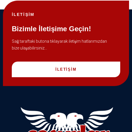
İLETİŞİM
Bizimle İletişime Geçin!
Sağ taraftaki butona tıklayarak iletişim hatlarımızdan
bize ulaşabilirsiniz…
İLETİŞİM